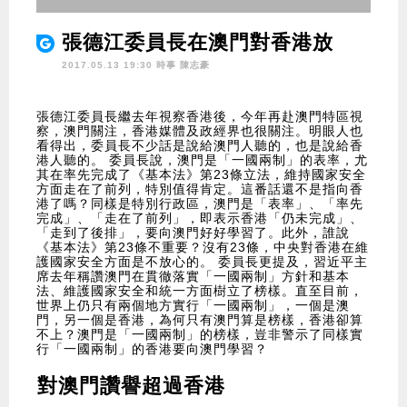
張德江委員長在澳門對香港放
話？
2017.05.13 19:30 時事
陳志豪
張德江委員長繼去年視察香港後，今年再赴澳門特區視
察，澳門關注，香港媒體及政經界也很關注。明眼人也
看得出，委員長不少話是說給澳門人聽的，也是說給香
港人聽的。 委員長說，澳門是「一國兩制」的表率，尤
其在率先完成了《基本法》第23條立法，維持國家安全
方面走在了前列，特別值得肯定。這番話還不是指向香
港了嗎？同樣是特別行政區，澳門是「表率」、「率先
完成」、「走在了前列」，即表示香港「仍未完成」、
「走到了後排」，要向澳門好好學習了。此外，誰說
《基本法》第23條不重要？沒有23條，中央對香港在維
護國家安全方面是不放心的。 委員長更提及，習近平主
席去年稱讚澳門在貫徹落實「一國兩制」方針和基本
法、維護國家安全和統一方面樹立了榜樣。直至目前，
世界上仍只有兩個地方實行「一國兩制」，一個是澳
門，另一個是香港，為何只有澳門算是榜樣，香港卻算
不上？澳門是「一國兩制」的榜樣，豈非警示了同樣實
行「一國兩制」的香港要向澳門學習？
對澳門讚譽超過香港