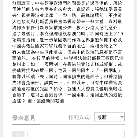
無庸諱言，中央領導對澳門的讚譽是超過香港的，所給
予澳門的支持力度亦愈來愈大。猶記得，張德江委員長
去年視察香港並出席「一帶一路」高峰論壇前，不少港
人也預期和判斷委員長會為香港帶來一些大禮，豈料最
終卻沒有任何新政策措施公佈，教不少港人感到意外；
過了幾個月，李克強總理視察澳門時，卻同時送上了19
項惠澳措施，進一步鞏固澳門作為世界旅遊休閒中心及
中國與葡語國家商貿服務平台的地位。兩相比較之下，
有人會認為中央厚此薄彼，但當中的政治訊息卻是不言
而喻的。 在較早的時候，中聯辦法律部部長王振民已清
楚指出，如「一國兩制」在香港的實踐走樣或變形，或
變成對抗和破壞一國，危及一國的阻力，「一國兩制」
將難以延續下去，屆時，國家損失的是面子，但香港損
失將會是全部。試問一下，回歸以來，可有中聯辦官員
說過這程度的狠話？如今，就連人大委員長也明褒暗貶
香港了，這可是香港要求「一國兩制」走回正軌的最後
通牒？ 圖：無綫新聞截圖
排列方式:
發表意見