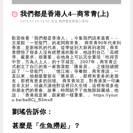
我們都是香港人4─商常青(上)
2015.07.19 18:00 生活
我們都是香港人系列
歡迎收看「我們都是香港人」，今集我們請來嘉賓－－
京菜館「一登龍門」的老闆商常青。 商常青90年代來到
香港，是新移民的代表。從學徒到大廚再到老闆，商常
青體悟了很多人沒有經歷過的艱辛，他說對自己「高標
準、嚴要求」很重要，在他身上可以完全重現「吃得苦
中苦，方為人上人」的十字箴言。 2007年，商常青正
式創立了自己的第一家魯菜館「匯泉居」，之後陸續開
設了「一登龍門」、「憶江南」等餐館，商常青說，一
直以來，他都最愛留在「匯泉居」，那裡有更多的老朋
友，那裡有更多的回憶。 商常青坦言，對香港第一印象
並非太好，但歲月讓他對這裡日久生情，這裡有很多他
和朋友們的青春、故事，時間賦予了他無限歸屬感，他
說：「香港就是家，跟家鄉一樣重要。」 https://yout
u.be/beBCj_B3mx8
劉瑤告訴你：
甚麼是「生魚撈起」？