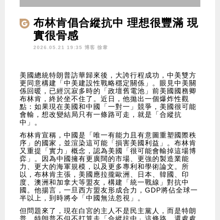
布林肯倡合縱抗中 理想很豐滿 現
實很骨感
2026.05.21 19:35 博客
徐韋
美國總統特朗普訪華歸來後，大誇行程成功，中美雙方
更同意構建「中美建設性戰略穩定關係」。眼見中美關
係回暖，已經沉寂多時的「政壇舊電池」前美國國務卿
布林肯，終於坐不住了。近日，他拋出一個爆炸性觀
點：如果現在美國和中國「一對一」競爭，美國很可能
會輸，想改變結局只有一條路可走，就是「合縱抗
中」。
布林肯宣稱，中國是「唯一有能力且有意圖重塑國際秩
序」的國家，並渲染這可能「損害美國利益」。布林肯
又重提「實力」概念，認為美國「很可能會輸掉這場博
弈」。因為中國擁有更廣闊的市場、更強的製造業能
力、更大的海軍規模，以及更多專利和學術論文。所
以，布林肯主張，美國應拉攏歐洲、日本、韓國、印
度、澳洲和加拿大等盟友，構建「統一戰線」對抗中
國。他揚言，一旦西方盟友形成合力，GDP將佔全球一
半以上，到時將令「中國無法忽視」。
但問題來了，現在白宮的主人不是民主黨人，而是特朗
普。特朗普不但不打算走「合縱抗中」這條路，還處處