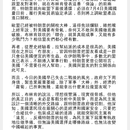
跟盟友對著幹。就在布林肯發表這番「偉論」的前兩
周，特朗普就向歐盟下最後通牒：必須在7月4日美國國
慶日前，履行美歐貿易協定承諾，否則將上調歐盟產品
進口關稅。
歐盟已經被特朗普的關稅大棒，逼得焦頭爛額，雖然嘴
上經常說，對美國要有骨氣，奈何又不敢與美國徹底撕
破臉。布林肯鼓吹的「聯合」就算真能成事，又能有多
少戰鬥力？相信盟友們都心裡有數。
再者，從歷史經驗看，拉幫結派的成本是很高的。美國
現在之所以「冇朋友」，皆因特朗普把盟友看成是一群
只會佔美國便宜的寄生蟲。在伊朗戰爭中，多數北約盟
友已表示，不願捲入軍事行動，特朗普更曾公開坦言，
美國「不需要任何人幫助」。美國與盟友的對立關係由
此可見。
而且，今日的美國早已失去二戰後的風光，政府欠下周
身債，製造業嚴重萎縮，除了軍事「大棒」外，經濟的
「蘿蔔」已所剩無幾，還能拿出什麼來拉攏盟友呢？
所以，布林肯的說法，理想很豐滿，現實很骨感。但他
的真正目的，未必是客觀分析中美競爭，而是為民主黨
設計一個清晰的外交路線，跟特朗普政府做切割。他深
知，美國選民現在最關心的是經濟和國家安全，只要把
「合縱抗中」包裝成正確的道路，就能突顯民主黨有
「遠見」，反襯特朗普的短視，為民主黨下屆重奪執政
地位做準備。但無論美國選擇走哪條路線，也無法改變
中國崛起的事實。