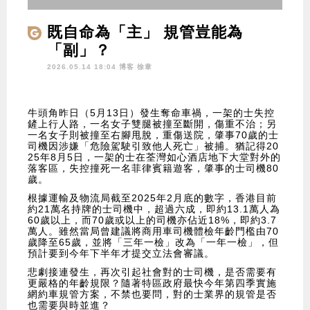
既自命為「主」 規管豈能為
「副」？
2026.05.14 18:04 博客
徐韋
牛頭角昨日（5月13日）發生奪命車禍，一架的士失控
鏟上行人路，一名女子雙腿被撞至斷開，傷重不治；另
一名女子則被撞至右腳甩脫，重傷送院，肇事70歲的士
司機因涉嫌「危險駕駛引致他人死亡」被捕。猶記得20
25年8月5日，一架的士在荃灣如心酒店地下大堂對外的
落客區，失控撞死一名菲律賓籍遊客，肇事的士司機80
歲。
根據運輸及物流局截至2025年2月底的數字，香港目前
約21萬名持牌的士司機中，超過六成，即約13.1萬人為
60歲以上，而70歲或以上的司機亦佔近18%，即約3.7
萬人。雖然當局曾建議將商用車司機體檢年齡門檻由70
歲降至65歲，並將「三年一檢」改為「一年一檢」，但
預計要到今年下半年才提交立法會審議。
悲劇接連發生，再次引起社會對的士司機，是否需要有
更嚴格的年齡規限？隨著特區政府最快今年第四季實施
網約車規管方案，不禁也要問，對的士業界的規管是否
也需要與時並進？