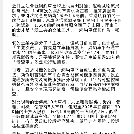
近日立法會就網約車發牌上限展開討論。運輸及物流局
以每日約11.4萬次的網約車需求為基礎，推算牌照需
求，並引坊間意見約為1萬至1.5萬個。香港現有的的士
牌照為1.8萬個，汽車交通運輸業總工會的士分會主任何
志強認為，1,500個網約車牌照名額已是上限，理由是
的士才是「最主要的交通工具」，網約車僅能作為「輔
助」。
倘的士業界劃分了「主次」，但就目前而言，似乎就是
「主寬次嚴」。首先是在車輛質素上，網約車平台通常
要求7年內的新車，政府的規管草案定在12年；而的士
就寬鬆得多，只要能通過年檢，哪怕是車齡超過20年的
「老爺車」依然能行駛接客。
再者，對於司機的投訴，網約車平台處理似乎更為直
接。新例明言網約車平台需要監察司機服務質素，設立
處理投訴機制及司機服務評分系統；而且平台可監控司
機是否有急煞或超速等危險行為，且設有高效的投訴機
制，一旦安全表現亮起紅燈，司機便會面臨停權或調
查。
對比現時的士傳統10大車行，只是租賃關係，毋須「管
理」司機；儘管有5大車隊，但截至2025年底僅有1,30
0輛的士投入服務，只佔1.8萬個的士照牌約7%，似乎
一時間難成為主流。至於2024年推出《的士違例記分
制》，有市民反映投訴程序繁複，舉證亦有困難，投訴
往往無疾而終。