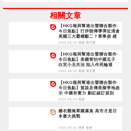
相關文章
【HKG報與幫港出聲聯合製作‧
今日焦點】打伊朗傳導彈近清倉
美國三大霸權斷二？軍事崩 經
濟損
2026.08.06 視頻
周天慧
【HKG報與幫港出聲聯合製作‧
今日焦點】美國害怕中國瓜子
白宮小丑共治 陷入作死輪迴
2026.08.05 視頻
周天慧
【HKG報與幫港出聲聯合製作‧
今日焦點】貿談及傳美擬爭地啟
示 中國有實力 劃紅線訂規則
2026.08.04 視頻
糖衣難掩軍國腐臭 高市才是日
本最大挑戰
2026.08.04 博客
徐韋