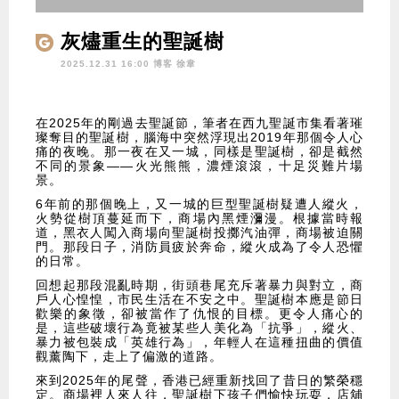
灰燼重生的聖誕樹
2025.12.31 16:00 博客
徐韋
在2025年的剛過去聖誕節，筆者在西九聖誕市集看著璀
璨奪目的聖誕樹，腦海中突然浮現出2019年那個令人心
痛的夜晚。那一夜在又一城，同樣是聖誕樹，卻是截然
不同的景象——火光熊熊，濃煙滾滾，十足災難片場
景。
6年前的那個晚上，又一城的巨型聖誕樹疑遭人縱火，
火勢從樹頂蔓延而下，商場內黑煙瀰漫。根據當時報
道，黑衣人闖入商場向聖誕樹投擲汽油彈，商場被迫關
門。那段日子，消防員疲於奔命，縱火成為了令人恐懼
的日常。
回想起那段混亂時期，街頭巷尾充斥著暴力與對立，商
戶人心惶惶，市民生活在不安之中。聖誕樹本應是節日
歡樂的象徵，卻被當作了仇恨的目標。更令人痛心的
是，這些破壞行為竟被某些人美化為「抗爭」，縱火、
暴力被包裝成「英雄行為」，年輕人在這種扭曲的價值
觀薰陶下，走上了偏激的道路。
來到2025年的尾聲，香港已經重新找回了昔日的繁榮穩
定。商場裡人來人往，聖誕樹下孩子們愉快玩耍，店舖