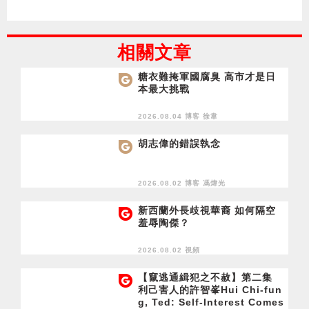
相關文章
糖衣難掩軍國腐臭 高市才是日
本最大挑戰
2026.08.04 博客
徐韋
胡志偉的錯誤執念
2026.08.02 博客
馮煒光
新西蘭外長歧視華裔 如何隔空
羞辱陶傑？
2026.08.02 視頻
【竄逃通緝犯之不赦】第二集
利己害人的許智峯Hui Chi-fun
g, Ted: Self-Interest Comes