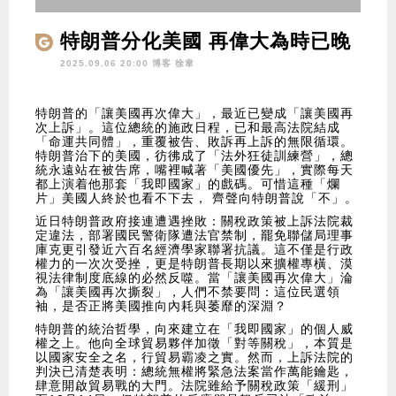
特朗普分化美國 再偉大為時已晚
2025.09.06 20:00 博客
徐韋
特朗普的「讓美國再次偉大」，最近已變成「讓美國再
次上訴」。這位總統的施政日程，已和最高法院結成
「命運共同體」，重覆被告、敗訴再上訴的無限循環。
特朗普治下的美國，彷彿成了「法外狂徒訓練營」，總
統永遠站在被告席，嘴裡喊著「美國優先」，實際每天
都上演着他那套「我即國家」的戲碼。可惜這種「爛
片」美國人終於也看不下去， 齊聲向特朗普說「不」。
近日特朗普政府接連遭遇挫敗：關稅政策被上訴法院裁
定違法，部署國民警衛隊遭法官禁制，罷免聯儲局理事
庫克更引發近六百名經濟學家聯署抗議。這不僅是行政
權力的一次次受挫，更是特朗普長期以來擴權專橫、漠
視法律制度底線的必然反噬。當「讓美國再次偉大」淪
為「讓美國再次撕裂」，人們不禁要問：這位民選領
袖，是否正將美國推向內耗與萎靡的深淵？
特朗普的統治哲學，向來建立在「我即國家」的個人威
權之上。他向全球貿易夥伴加徵「對等關稅」，本質是
以國家安全之名，行貿易霸凌之實。然而，上訴法院的
判決已清楚表明：總統無權將緊急法案當作萬能鑰匙，
肆意開啟貿易戰的大門。法院雖給予關稅政策「緩刑」