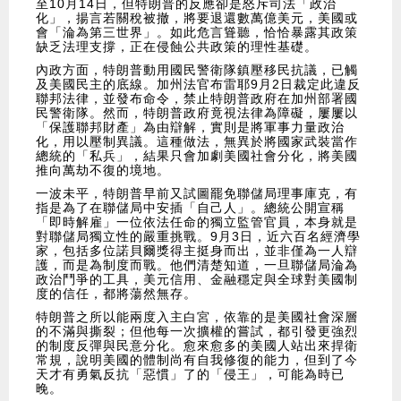
至10月14日，但特朗普的反應卻是怒斥司法「政治
化」，揚言若關稅被撤，將要退還數萬億美元，美國或
會「淪為第三世界」。如此危言聳聽，恰恰暴露其政策
缺乏法理支撐，正在侵蝕公共政策的理性基礎。
內政方面，特朗普動用國民警衛隊鎮壓移民抗議，已觸
及美國民主的底線。加州法官布雷耶9月2日裁定此違反
聯邦法律，並發布命令，禁止特朗普政府在加州部署國
民警衛隊。然而，特朗普政府竟視法律為障礙，屢屢以
「保護聯邦財產」為由辯解，實則是將軍事力量政治
化，用以壓制異議。這種做法，無異於將國家武裝當作
總統的「私兵」，結果只會加劇美國社會分化，將美國
推向萬劫不復的境地。
一波未平，特朗普早前又試圖罷免聯儲局理事庫克，有
指是為了在聯儲局中安插「自己人」。總統公開宣稱
「即時解雇」一位依法任命的獨立監管官員，本身就是
對聯儲局獨立性的嚴重挑戰。9月3日，近六百名經濟學
家，包括多位諾貝爾獎得主挺身而出，並非僅為一人辯
護，而是為制度而戰。他們清楚知道，一旦聯儲局淪為
政治鬥爭的工具，美元信用、金融穩定與全球對美國制
度的信任，都將蕩然無存。
特朗普之所以能兩度入主白宮，依靠的是美國社會深層
的不滿與撕裂；但他每一次擴權的嘗試，都引發更強烈
的制度反彈與民意分化。愈來愈多的美國人站出來捍衛
常規，說明美國的體制尚有自我修復的能力，但到了今
天才有勇氣反抗「惡慣」了的「侵王」，可能為時已
晚。