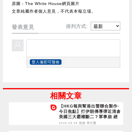
原圖：The White House網頁圖片
文章純屬作者個人意見，不代表本報立場。
排列方式:
發表意見
相關文章
【HKG報與幫港出聲聯合製作‧
今日焦點】打伊朗傳導彈近清倉
美國三大霸權斷二？軍事崩 經
濟損
2026.08.06 視頻
周天慧