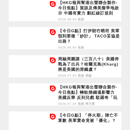
【HKG報與幫港出聲聯合製作‧
今日焦點】貿談及傳美擬爭地啟
示 中國有實力 劃紅線訂規則
2026.08.04 視頻
【今日G點】打伊朗冇晒符 美軍
頹到要徵「妙計」 TACO妥協是
出路？
2026.08.04 視頻
周融周圍講（三百八十）美國停
戰為了出兵？哈爾克島(Kharg)
將是美國的滑鐵盧？
2026.07.29 視頻
周融
【HKG報與幫港出聲聯合製作‧
今日焦點】轉軚燒錢遏影響力
美國反華 反到兒戲 駁羅奇「玩
完論」 香港唔靠中國 唔通靠美
2026.07.29 視頻
周天慧
國？
【今日G點】「停火期」陣亡不
算數 美軍賣命竟被「優化」？