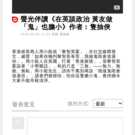
聲光伴讀《在英談政治 黃友做
「鬼」也膽小》作者︰隻抽俠
2025.08.24 12:30 視頻
隻抽俠
香港移英商人周小龍就「黎智英案」，在社交媒體發
文，威脅「如果你哋判黎智英有罪，我做鬼唔會放過
你」。周小龍人在英國，打著「香港旗號」，借黎智英
案說著「小學雞話」，有的只是「三無」——無力、無
能、無恥。周小龍先生，請你千萬別再說「我做鬼唔會
放過你」，讀者們都很怕，怕你這隻膽小鬼，會持續令
大家不能耳根清淨。
排列方式:
發表意見