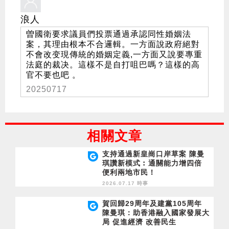
浪人
曽國衛要求議員們投票通過承認同性婚姻法
案，其理由根本不合邏輯。一方面說政府絕對
不會改变現傳統的婚姻定義,一方面又說要專重
法庭的裁决。這樣不是自打咀巴嗎？這樣的高
官不要也吧 。
20250717
相關文章
支持通過新皇崗口岸草案 陳曼
琪讚新模式︰通關能力增四倍
便利兩地市民！
2026.07.17 時事
賀回歸29周年及建黨105周年
陳曼琪：助香港融入國家發展大
局 促進經濟 改善民生