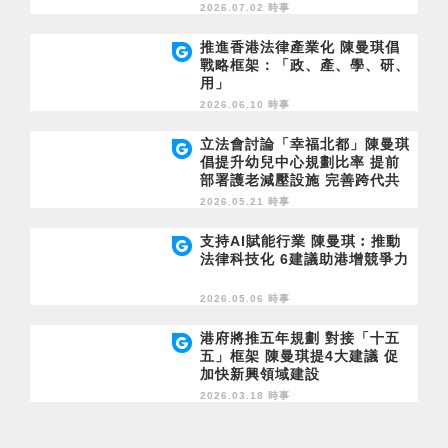
2026.07.02 時事
推進香港法律產業化 陳曼琪倡
戰略框架：「政、產、學、研、
用」
2026.06.10 時事
立法會討論「幸福北都」陳曼琪
倡提升幼兒中心規劃比率 提前
部署護老減壓設施 完善跨代共
享公共設施
2026.05.21 時事
支持AI賦能行業 陳曼琪︰推動
法律科技化 6建議助港增競爭力
2026.05.06 時事
港府將推五年規劃 對接「十五
五」框架 陳曼琪提4大建議 促
加快新興領域建設
2026.03.18 時事