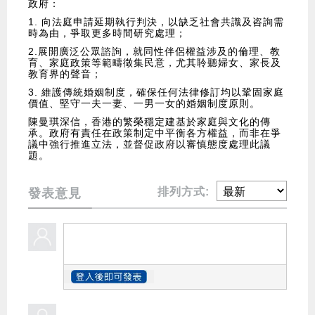
政府：
1. 向法庭申請延期執行判決，以缺乏社會共識及咨詢需
時為由，爭取更多時間研究處理；
2.展開廣泛公眾諮詢，就同性伴侶權益涉及的倫理、教
育、家庭政策等範疇徵集民意，尤其聆聽婦女、家長及
教育界的聲音；
3. 維護傳統婚姻制度，確保任何法律修訂均以鞏固家庭
價值、堅守一夫一妻、一男一女的婚姻制度原則。
陳曼琪深信，香港的繁榮穩定建基於家庭與文化的傳
承。政府有責任在政策制定中平衡各方權益，而非在爭
議中強行推進立法，並督促政府以審慎態度處理此議
題。
排列方式:
發表意見