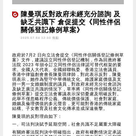
陳曼琪反對政府未經充分諮詢 及
缺乏共識下 倉促提交《同性伴侶
關係登記條例草案》
2025.07.04 12:33 焦點
政府於7月2 日向立法會提交《同性伴侶關係登記條例草
案》文件，建議設立同性伴侶登記機制，作為回應終審
法院 2023 年頒令訂立同性伴侶法律認可替代框架的要
求。全國人大代表、全國婦聯執委、香港立法會議員、
香港中律協創會會長陳曼琪律師，對此表示反對，陳曼
琪表示，她作為堅守中華傳統文化、維護家庭價值及支
持一男一女婚姻制度的議員，對政府未經充分社會諮詢
及缺乏廣泛共識的情況下，草率將《同性伴侶關係登記
條例草案》提交立法會審議表示深切憂慮及明確反對。
此舉不僅忽略程序公義、傳統價值保護、社會對家庭、
婚姻及倫理價值的多元聲音，更可能對香港的傳統家庭
結構、子女教育及社會文化傳承造成深遠衝擊。
陳曼琪的反對理由如下：
一、司法判決賦予延期空間，社會共識不足屬重大障礙
有關終審法院判決中明確指出，政府有權酌情決定承認