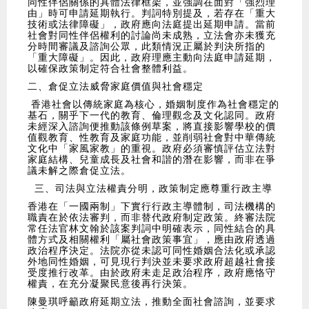
同性伴侶關係的具體法律框架，並強調在面對「強烈理
由」時可申請延期執行。判詞特別提及，若存在「重大
技術或法律障礙」，政府應向法庭提出延期申請。當前
社會對同性伴侶權利的討論尚未成熟，立法會亦未獲充
分時間審議及諮詢公眾，此類情況正屬於判決所指的
「重大障礙」。因此，政府理應主動向法庭申請延期，
以確保政策制定符合社會整體利益。
二、倉促立法威脅家庭價值與社會穩定
香港社會以傳統家庭為核心，婚姻制度作為社會穩定的
基石，關乎下一代的教育、倫理觀念及文化認同。政府
未經深入諮詢便推動該條例草案，將直接影響學校的價
值觀教育、性教育及家庭功能，並削弱社會對中華傳統
文化中「家風家教」的重視。政府必須審慎評估立法對
家庭結構、兒童成長及社會和諧的潛在影響，而非在爭
議未解之際倉促立法。
三、司法與立法權責分明，政策制定應尊重行政主導
香港在「一國兩制」下實行行政主導體制，司法機構的
職責在於依法審判，而非替代政府制定政策。終審法院
常任法官林文翰於該案判詞中明確表示，同性結合的具
體方式及相關權利「屬社會政策事宜」，應由政府透過
政治程序決定。法院亦從未認可同性婚姻合法化或承認
外地同性婚姻，可見現行判決並未要求政府超越社會接
受度推行改革。由於政府未走足政治程序，政府應恪守
權責，在充分凝聚民意後再行決策。
陳曼琪呼籲政府延期立法，推動全面社會諮詢，並要求