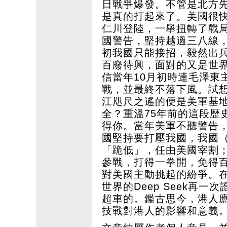
日戰爭爆發。不管是北方
是真的打起來了。美國很快
仁川登陸，一舉扭轉了戰
國警告，堅持越過三八線，
初我國只能接招，毅然出
百廢待興，面對的又是世
信當年10月初時連毛澤東
戰，並最終不落下風。試
江咫尺之遙的便是美軍基
全？重溫75年前的這段歴
得你。當年美軍不聽警告
國堅持要打壓我國，我國
「跪低」，任由美國宰割
參戰，打得一拳開，免得百
對美國主動挑起的紛爭。
世界的Deep Seek再
超車的。鑑古思今，港人應
技戰對港人的影響和意義