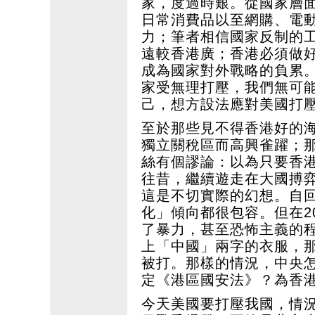
家，度過時艱。從國家層
日常消費品以至網購、電
力；筆者相信國家反制的
遠較香港廣；香港必須做
成為國家對外戰略的負累
家受無理打壓，我們無可
己，想方設法應對美國打
至於那些見不得香港好的
獨立關稅區而高興雀躍；
絲有個謬論：以為只要香
往昔，繼續遊走在大國搏
這是不切實際的幻想。自
化」傾向都很包容。但在2
了暴力，甚至恐怖主義的
上「中國」兩字的衣服，
被打。那樣的情況，中央
定《港區國安法》？為香
今天美國要打壓我國，情況