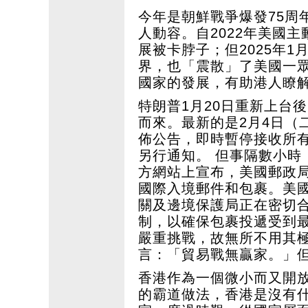
今年是朝鮮戰爭爆發75周
人動容。自2022年美國
展被卡脖子；但2025年1月2
界，也「震散」了美國一眾
國家的發展，有助港人瞭
特朗普1月20日重新上台
而來。最新的是2月4日（
佈公告，即時暫停接收所
另行通知。 但事隔數小時
方網站上宣布，美國郵政
國際入境郵件和包裹。美
關及邊境保護局正在密切
制，以確保包裹投遞受到
嚴重挑戰，故無所不用其
言：「貿易戰無贏家。」
香港作為一個微小而又開
的霸道做法，香港是沒有