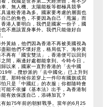
面看，我國是世界第二大經濟體，有不少
動車、無人機、太陽能板等都極具競爭
工具遠較香港為多。國家要考慮的層面也
好自己的角色，不要因為自己「甩漏」而
。香港人要明白，我們是國家一份子，國
能也不應該置身事外。我們只能做好自
壓。
海外黃絲，他們因為香港不再被美國視為
那盡顯他們不懷好意，格局低下。海外黃
港不再有「國安雙法」，香港便可以回到
弈之間，兩邊好處都能拿到。今時今日，
回歸以來，國家一直對香港的「去中國
019年，攬炒派的「去中國化」已上升到
程度。那時候你若穿上一件印有國旗或寫
那怕只是「中國紅」的衣服；你都隨時會
怎可能不依據《基本法》出手，為香港制
港能有效保護自己，添磚加瓦？
有如75年前的朝鮮戰爭。當年的6月25