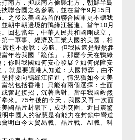
先打南方，抑或南方偷襲北方，朝鮮半島
挾聯合國之名參戰，並在當年9月15日
局。之後以美國為首的聯合國軍更不聽我
並朝中朝邊境的鴨綠江挺進。當年10月
兵。回想當年，中華人民共和國剛成立，
界第一軍事、經濟及工業大國的美國，相
主席也不敢說：必勝。但我國還是毅然參
想當年若我國「跪低」，那麼今天在鴨綠
地；你叫我國如何安心發展？如何保障安
史，就是要讓港人知道：大國博弈，由不
，堅持要向鴨綠江挺進，情況猶如今天美
（當然包括香港）只能有兩個選擇：全面
；或奮起接招，沉著應對。當年我國毅然
拳來。75年後的今天，我國又再一次面
在美國晶片封鎖下，成功突圍。近日震驚
一次證明中國人的智慧是有能力在封鎖中彎道
會明白今天貿易戰、晶片戰、AI戰、科
。