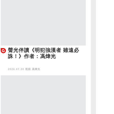
聲光伴讀《明犯強漢者 雖遠必
誅！》作者：馮煒光
2026.07.20 視頻
馮煒光