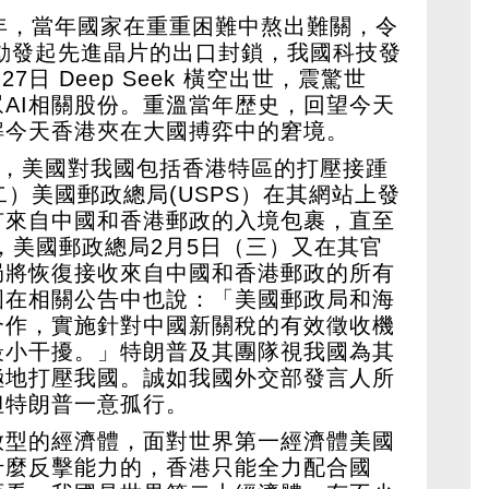
年，當年國家在重重困難中熬出難關，令
主動發起先進晶片的出口封鎖，我國科技發
7日 Deep Seek 橫空出世，震驚世
AI相關股份。重溫當年歴史，回望今天
解今天香港夾在大國搏弈中的窘境。
後，美國對我國包括香港特區的打壓接踵
二）美國郵政總局(USPS）在其網站上發
有來自中國和香港郵政的入境包裹，直至
，美國郵政總局2月5日（三）又在其官
局將恢復接收來自中國和香港郵政的所有
國在相關公告中也說：「美國郵政局和海
合作，實施針對中國新關稅的有效徵收機
最小干擾。」特朗普及其團隊視我國為其
極地打壓我國。誠如我國外交部發言人所
但特朗普一意孤行。
放型的經濟體，面對世界第一經濟體美國
什麼反擊能力的，香港只能全力配合國