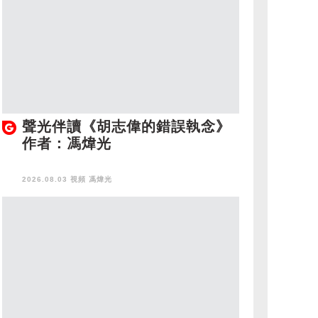
聲光伴讀《胡志偉的錯誤執念》
作者：馮煒光
2026.08.03 視頻
馮煒光