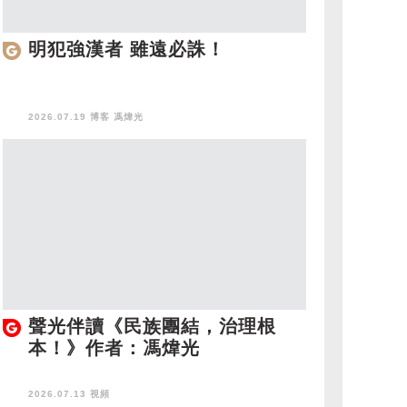
明犯強漢者 雖遠必誅！
2026.07.19 博客
馮煒光
聲光伴讀《民族團結，治理根
本！》作者：馮煒光
2026.07.13 視頻