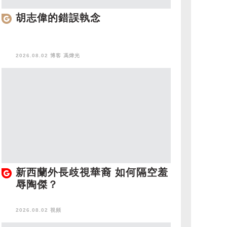
胡志偉的錯誤執念
2026.08.02 博客
馮煒光
新西蘭外長歧視華裔 如何隔空羞
辱陶傑？
2026.08.02 視頻