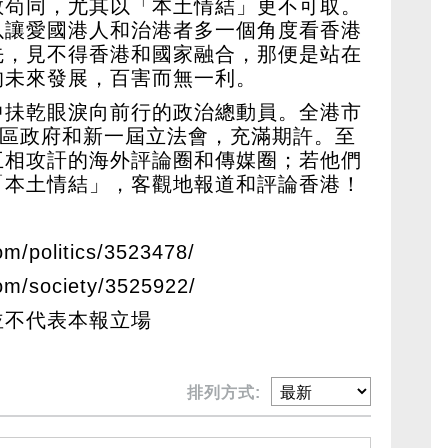
敢苟同，尤其以「本土情結」更不可取。
以讓愛國港人和治港者多一個角度看香港
先，見不得香港和國家融合，那便是站在
的未來發展，百害而無一利。
中抺乾眼淚向前行的政治總動員。全港市
特區政府和新一屆立法會，充滿期許。至
互相攻訐的海外評論圈和傳媒圈；若他們
「本土情結」，客觀地報道和評論香港！
om/politics/3523478/
com/society/3525922/
並不代表本報立場
排列方式: