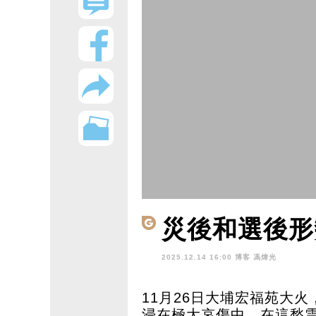
災後和選後形
2025.12.14 16:00 博客
馮煒光
11月26日大埔宏福苑大
浸在極大哀傷中。在這愁