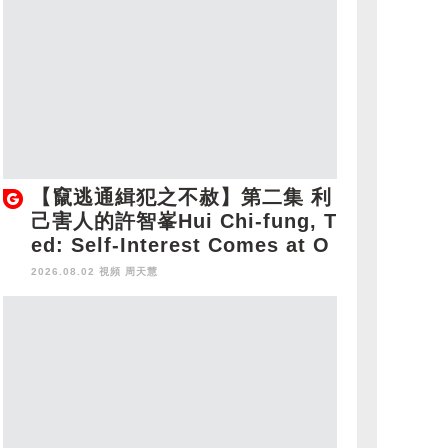
【竄逃通緝犯之不赦】第二集 利
己害人的許智峯Hui Chi-fung, T
ed: Self-Interest Comes at O
thers' Expense
2026.08.02 視頻
周天慧