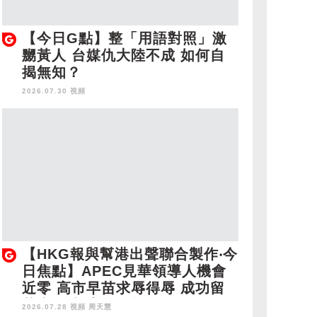
【今日G點】整「用語對照」激
嬲黃人 台媒仇大陸不成 如何自
揭無知？
2026.07.30 視頻
【HKG報與幫港出聲聯合製作‧今
日焦點】APEC見華領導人機會
近零 高市早苗求辱得辱 成功留
英半年 胡志偉終於乞到了
2026.07.28 視頻
周天慧