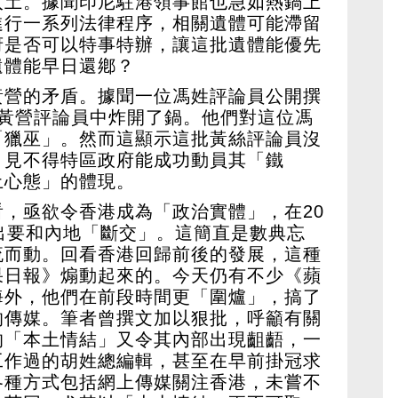
入土。據聞印尼駐港領事館也急如熱鍋上
進行一系列法律程序，相關遺體可能滯留
府是否可以特事特辦，讓這批遺體能優先
遺體能早日還鄕？
黃營的矛盾。據聞一位馮姓評論員公開撰
在黃營評論員中炸開了鍋。他們對這位馮
「獵巫」。然而這顯示這批黃絲評論員沒
，見不得特區政府能成功動員其「鐵
土心態」的體現。
，亟欲令香港成為「政治實體」，在20
出要和內地「斷交」。這簡直是數典忘
流而動。回看香港回歸前後的發展，這種
果日報》煽動起來的。今天仍有不少《蘋
海外，他們在前段時間更「圍爐」，搞了
的傳媒。筆者曾撰文加以狠批，呼籲有關
的「本土情結」又令其內部出現齟齬，一
工作過的胡姓總編輯，甚至在早前掛冠求
各種方式包括網上傳媒關注香港，未嘗不