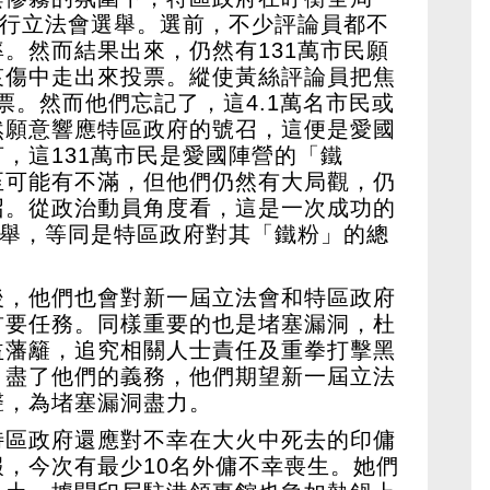
舉行立法會選舉。選前，不少評論員都不
。然而結果出來，仍然有131萬市民願
哀傷中走出來投票。縱使黃絲評論員把焦
票。然而他們忘記了，這4.1萬名市民或
然願意響應特區政府的號召，這便是愛國
，這131萬市民是愛國陣營的「鐵
至可能有不滿，但他們仍然有大局觀，仍
召。從政治動員角度看，這是一次成功的
選舉，等同是特區政府對其「鐵粉」的總
後，他們也會對新一屆立法會和特區政府
首要任務。同樣重要的也是堵塞漏洞，杜
益藩籬，追究相關人士責任及重拳打擊黑
」盡了他們的義務，他們期望新一屆立法
聲，為堵塞漏洞盡力。
特區政府還應對不幸在大火中死去的印傭
，今次有最少10名外傭不幸喪生。她們