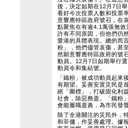
後，決定如期在12月7日
看好今次投票人數和投票率
意響應特區政府號召，在
點聚焦在有逾4.1萬張無效
許有不同原因，但他們仍
愛港的具體表現。總的而言
粉」，他們儘管哀傷，甚
然願意響應特區政府的號
動員。12月7日如期舉行
動員令和集結號。
「鐵粉」被成功動員起來
有期望。妥善安置災民是
絕「圍標」，打破固化利
社會，除惡務盡。「鐵粉
會能履職盡責，為市民發
除了全港關注的災民外，
和菲傭，作妥善處理。據報