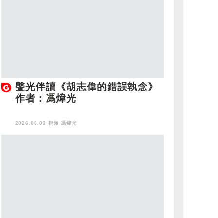
聲光伴讀《胡志偉的錯誤執念》
作者：馮煒光
2026.08.03 視頻
馮煒光