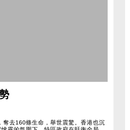
勢
火，奪去160條生命，舉世震驚。香港也沉
雲慘霧的氛圍下，特區政府在盱衡全局