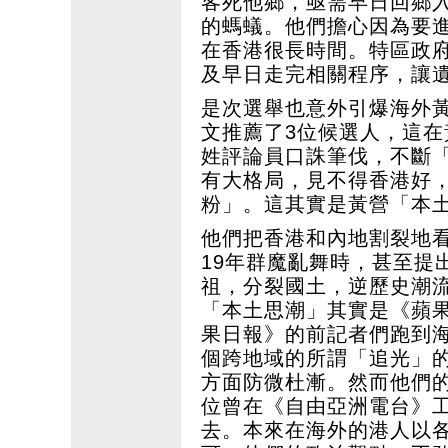
客死他鄉，亟需早日回鄉
的螞蟻。他們擔心因為要
在香港很長時間。特區政
及早日走完相關程序，讓
是次選舉也意外引爆海外
文推薦了3位候選人，這
姓評論員口誅筆伐，不斷
有大格局，見不得香港好
粉」。這其實是黃營「本
他們把香港和內地割裂地看
19年群魔亂舞時，甚至提
祖，分裂國土，逆歷史潮
「本土思潮」其實是《蘋
果日報》的前記者們跑到
個跨地域的所謂「追光」
方面防微杜漸。然而他們
位曾在《自由亞洲電台》
去。本來在海外的港人以