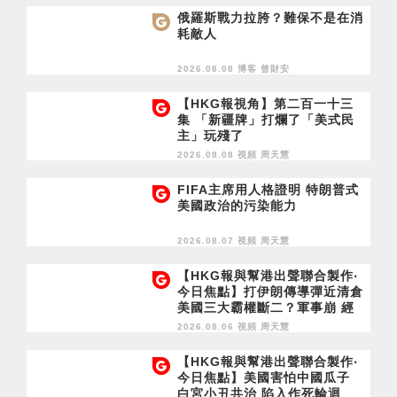
俄羅斯戰力拉胯？難保不是在消
耗敵人
2026.08.08 博客
曾財安
【HKG報視角】第二百一十三
集 「新疆牌」打爛了「美式民
主」玩殘了
2026.08.08 視頻
周天慧
FIFA主席用人格證明 特朗普式
美國政治的污染能力
2026.08.07 視頻
周天慧
【HKG報與幫港出聲聯合製作‧
今日焦點】打伊朗傳導彈近清倉
美國三大霸權斷二？軍事崩 經
濟損
2026.08.06 視頻
周天慧
【HKG報與幫港出聲聯合製作‧
今日焦點】美國害怕中國瓜子
白宮小丑共治 陷入作死輪迴