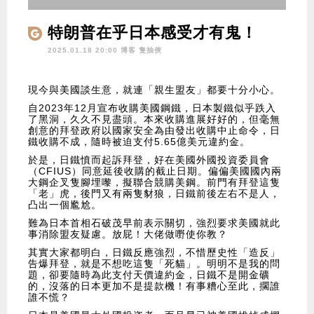
特朗普在乎日本感受才有鬼！
2025.01.18 20:00 博客
隻抽俠
現今與美國談生意，就連「親生盟友」都要十分小心。
自2023年12月宣布收購美國鋼鐵，日本製鐵似乎跌入
了黑洞，久久不見盡頭。本來收購進展好好的，但毫無
創意的拜登政府以國家安全為由發出收購中止命令，日
鐵收購不成，隨時被迫支付5.65億美元違約金。
於是，日鐵憤而起訴拜登，好在美國外國投資委員會
（CFIUS）同意延後收購的截止日期。偏偏美國國內兩
大鋼企叉隻腳埋嚟，擬聯合競購美鋼。前門有拜登這隻
「老」虎，後門又有兩隻豺狼，日鐵前後左右不是人，
凸出一個尷尬。
難為日本首相石破茂早前表示關切，強烈要求美國就此
事消除盟友疑慮。放屁！大佬做嘢使你教？
其實大家都明白，日鐵反應強烈，不惜歷史性「造反」
告爆拜登，就是不想吃這隻「死貓」。明明不是我的問
題，卻要隨時為此支付天價違約金，日鐵不是開金礦
的，沒落的日本更加不是提款機！有事糟心至此，擱誰
誰不慌？