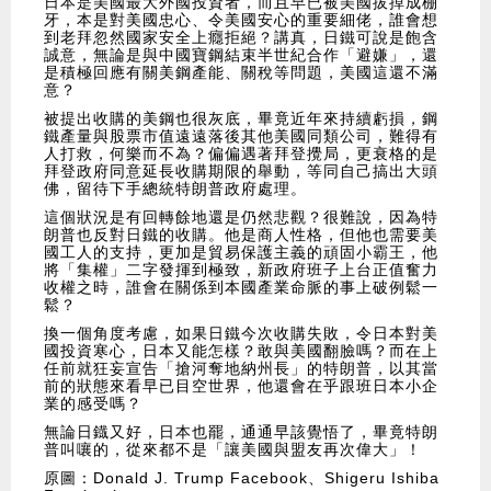
日本是美國最大外國投資者，而且早已被美國拔掉成棚
牙，本是對美國忠心、令美國安心的重要細佬，誰會想
到老拜忽然國家安全上癮拒絕？講真，日鐵可說是飽含
誠意，無論是與中國寶鋼結束半世紀合作「避嫌」，還
是積極回應有關美鋼產能、關稅等問題，美國這還不滿
意？
被提出收購的美鋼也很灰底，畢竟近年來持續虧損，鋼
鐵產量與股票市值遠遠落後其他美國同類公司，難得有
人打救，何樂而不為？偏偏遇著拜登攪局，更衰格的是
拜登政府同意延長收購期限的舉動，等同自己搞出大頭
佛，留待下手總統特朗普政府處理。
這個狀況是有回轉餘地還是仍然悲觀？很難說，因為特
朗普也反對日鐵的收購。他是商人性格，但他也需要美
國工人的支持，更加是貿易保護主義的頑固小霸王，他
將「集權」二字發揮到極致，新政府班子上台正值奮力
收權之時，誰會在關係到本國產業命脈的事上破例鬆一
鬆？
換一個角度考慮，如果日鐵今次收購失敗，令日本對美
國投資寒心，日本又能怎樣？敢與美國翻臉嗎？而在上
任前就狂妄宣告「搶河奪地納州長」的特朗普，以其當
前的狀態來看早已目空世界，他還會在乎跟班日本小企
業的感受嗎？
無論日鐡又好，日本也罷，通通早該覺悟了，畢竟特朗
普叫嚷的，從來都不是「讓美國與盟友再次偉大」！
原圖：Donald J. Trump Facebook、Shigeru Ishiba