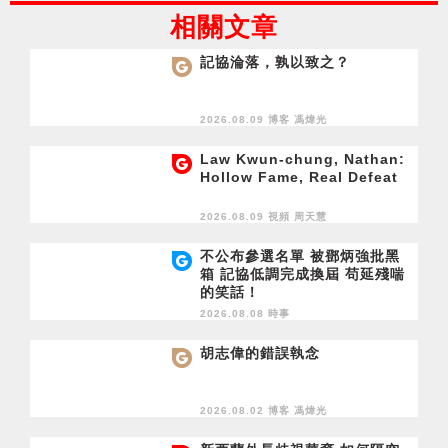
相關文章
記協淪落，孰以致之？
2026.08.09 博客
馮煒光
Law Kwun-chung, Nathan:
Hollow Fame, Real Defeat
2026.08.09 視頻
周天慧
不公布參選名單 被鄧炳強批黑
箱 記協低調完成換屆 苟延殘喘
的笑話！
2026.08.08 時事
胡志偉的錯誤執念
2026.08.02 博客
馮煒光