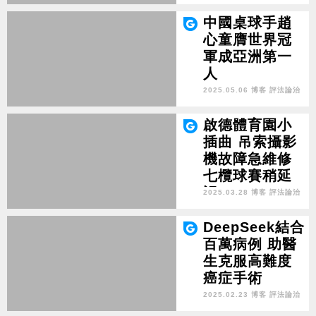
中國桌球手趙
心童膺世界冠
軍成亞洲第一
人
2025.05.06 博客 評法論治
啟德體育園小
插曲 吊索攝影
機故障急維修
七欖球賽稍延
誤
2025.03.28 博客 評法論治
DeepSeek結合
百萬病例 助醫
生克服高難度
癌症手術
2025.02.23 博客 評法論治