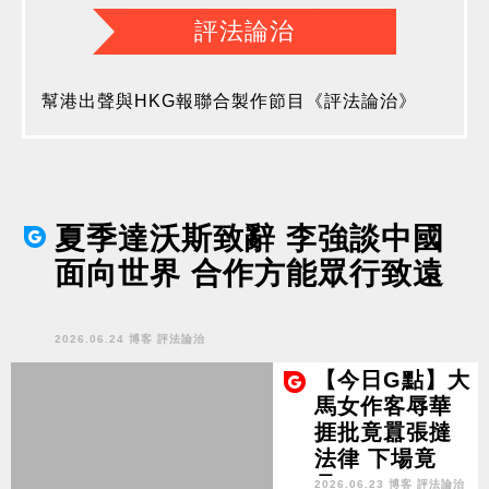
評法論治
幫港出聲與HKG報聯合製作節目《評法論治》
夏季達沃斯致辭 李強談中國
面向世界 合作方能眾行致遠
2026.06.24 博客 評法論治
【今日G點】大
馬女作客辱華
捱批竟囂張撻
法律 下場竟
是…？
2026.06.23 博客 評法論治