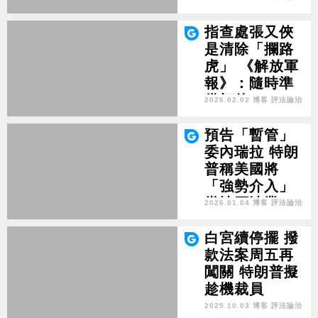
指查處張又俠
是清除「攔路
虎」 《解放軍
報》：隨時準
備打仗！
2026.02.02 博客 評法論治
預告「暫管」
委內瑞拉 特朗
普稱美國將
「強勢介入」
當地石油業
2026.01.04 博客 評法論治
白宮續停擺 撥
款法案周五再
闖關 特朗普擬
趁機裁員
2025.10.03 博客 評法論治