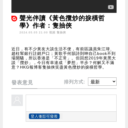
聲光伴讀《黃色攬炒的捩橫哲
學》作者：隻抽俠
2024.05.05 21:00 視頻
隻抽俠
近日，有不少黃友大談生活不便，有前區議員朱江瑋、
趙柱幫銀行註銷戶口；黃歌手何韻詩則呻自己book不到
場開騷，所以香港是「不正常」。但回想2019年黃黑大
談「攬炒」，今日有幸達成「夢想」半步？何解又不滿
意？HKG報博客隻抽俠笑盡黃色攬炒的捩橫哲學。
排列方式:
發表意見