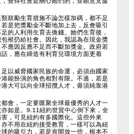
女，覺得社會是關心她們的，並願意支援
這類鼓勵生育措施不論怎樣加碼，都不足
。若是把獎勵金不斷地加上去，反會吸引
不足的人利用生育去換錢。她們生育後，
把包袱扔給社會。因此，我認為在現金獎
，不應因反應不足而不斷加獎金。政府若
的話，應在締造有利育兒環境方面更着
，足以威脅國家民族的命運，必須由國家
香港能扮演的角色相對有限。不過，若是
香港大可以向全球招攬人才，毋須純靠港
大都會，一定要匯聚全球最優秀的人才一
亦如是。9.11紐約世貿中心倒下來，全
遇害，可見紐約有多國際化。這些外來
，亦不用在紐約接受教育，一樣可以為紐
全球的吸引力，若是肯開放一些，根本不