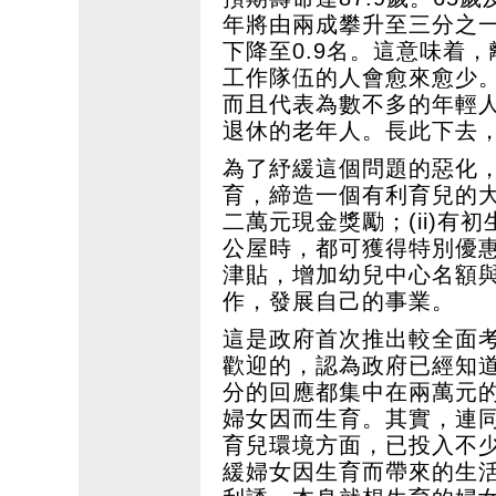
年將由兩成攀升至三分之
下降至0.9名。這意味着
工作隊伍的人會愈來愈少
而且代表為數不多的年輕
退休的老年人。長此下去
為了紓緩這個問題的惡化
育，締造一個有利育兒的大
二萬元現金獎勵；(ii)
公屋時，都可獲得特別優
津貼，增加幼兒中心名額
作，發展自己的事業。
這是政府首次推出較全面
歡迎的，認為政府已經知
分的回應都集中在兩萬元
婦女因而生育。其實，連
育兒環境方面，已投入不
緩婦女因生育而帶來的生