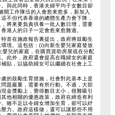
一。與此同時，香港夫婦平均子女數目卻
，離開工作隊伍的人會愈來愈多，新加入
。這不但代表香港的總體生產力會下降，
人，將來要負責供養一批人數日增，需要
，香港人的日子一定會愈來愈難過。
，特首在施政報告裏提出，政府將鼓勵生
環境。這包括：(i)向新生嬰兒家庭發放
有初生嬰兒的家庭，在購買資助房屋或在分配
惠。此外，政府還會提高在職婦女的家庭
與補貼，以協助婦女可以繼續在社會上工
考慮的鼓勵生育措施，社會對此基本上是
道問題嚴重，需要有所行動。不過，大部
的現金獎勵上，覺得數目太小，很難吸引
同其他相關的優惠政策，政府在締造有利
少。雖不足以令婦女增加生育，卻可以紓
活壓力。政府這樣做，還可以讓那些不用