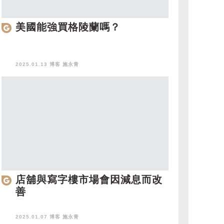
美國能強買格陵蘭嗎？
2025.01.13 博客
施永青
店舖與寫字樓市場會因減息而改
善
2025.01.07 博客
施永青