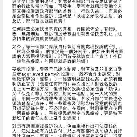
追查早已證實的偽證，究竟是有關部門首長愚昧還是全
面的行政失當？假如一再發生，受害者就應該發動全人
類直接投訴該政府部門的首長：「行政失當」，而且必
須全部匿名作出投訴，這就是「以彼之矛攻彼之盾」的
反抗，部門首長就該負責！
任何調查必須找出事實的真相，要開誠佈公，有錯則
改，無錯則勉，投訴制度若被濫用就要儘快去制止，迂
腐怕事的官員就要被譴責！
如今，每一個部門應該自行製訂有關處理投訴的守則，
「銀龍茶餐廳」 的慘況是一個好例子，假如任由另有圖
謀的人濫用投訴機制，部門首長就該負上全責了！今日
「銀龍茶餐廳」的困頓就是政府的錯！
要處理投訴，警隊早已建立制度，對匿名及並非來自受
屈者aggrieved party的投訴，一般不會作出調查，對
輕微瑣碎的「聲稱」，一經查明及記錄在案，必須有機
制防止官方（包括任何部門）再次擾民！對匿名投訴，
用上同一處理方法，但瑣碎的投訴也必須包含「類似」
又「似是而非」的指控。對同一地點，同一人物的投
訴，用同一方法處理去避免擾民。各政府部門首長也必
須清楚釐定責任，對一些重複及明顯帶有惡意的投訴也
只須要記錄在案，不必理會。在國內，對刑事案亦使用
「兩審終審制」。重複擾民絕對令市民齒冷，更是特區
新班子的責任去防止及作出追究！
對另有所圖重複投訴的人，例如重複作出司法覆核的
人，江湖上總有方法對付，只是有關部門及前線人員行
事迂腐而已，事實上，法律也可以按需要去修訂，從來