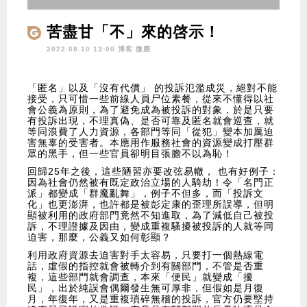
苦盡甘「不」來的啓示！
2022.08.10 13:00 博客
微塵
「匿名」以及「沒有代價」 的投訴氾濫成災，絕對不能
接受，只可惜一些前線人員尸位素餐，從來不懂得以社
會公義為原則，為了避免成為被投訴的對象，於是只要
有投訴出現，不理真偽、是否可靠及匿名就會巡查，就
等同浪費了人力資源，各部門等同「從犯」變本加厲迫
害無辜的受害者。本應用作服務社會的資源變成打壓群
眾的黑手，但一些官員卻明目張膽不以為恥！
回歸25年之後，這些陋習亦要改弦易轍， 也有好例子：
因為社會仍然被有既定政治立場的人騎劫！令「名門正
派」都變成「群魔亂舞」，例子不但多，而「投訴文
化」也更澎湃，也許都是被彭定康的歪理所誤導，但明
顯被利用的政府部門竟然不知進取，為了減低自己被投
訴，不理證據及因由，變成重複騷擾被投訴的人就等同
迫害，那麼，公義又如何彰顯？
利用政府資源去迫害對手太容易，只要打一個熱線電
話，虛假的指控就會被轉介到有關部門，不管是否重
複，這些部門就會調查，本來「便民」就變成「擾
民」，出於純誤會偶爾發生無可厚非，但假如是月復
月，年復年，又是重複瑣碎無稽的投訴，官方仍要堅持