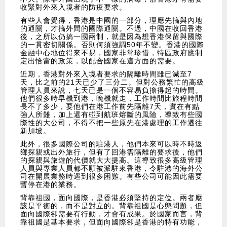
收緊對外來入境者的防疫要求。
有些人會覺得，香港是中國的一部分，理應先搞與內地
的通關，才搞外間的國際通關。不過，中國在收回香港
後，之所以仍搞一國兩制，就是因為想香港保留與國際
的一貫密切關係。否則何須強調50年不變。香港的國際
金融中心地位得來不易，國家非常珍惜，特區政府應制
定出恰當的政策，以配合國家在這方面的需要。
近期，香港對外來入境者要求的隔離時間雖已減至7
天，比之前的21天已少了三分二。但對公務繁忙的高級
管理人員來說，七天已是一個不容易負擔得起的時間。
他們很多時早機到港，晚機就走，工作時間比旅程時間
長不了多少，要他們在港工作前先隔離7天，實在有點
強人所難，加上還有碰到航班熔斷的風險，導致有些國
際性的大公司，不得不把一些原先在港處理的工作遷往
新加坡。
此外，很多國際公司的駐港人，他們本來可以時不時返
鄉探親或出外旅行，但有了回港需隔離的要求後，他們
的探親與旅遊的代價就大大提高。這導致很多高級管理
人員與專業人員都不願被派駐來香港，令駐港的海外公
司在開展業務時遇到很多困難。有些公司可能因此需要
暫停在港的業務。
背靠祖國，面向國際，是香港必須堅持的定位。兩者應
該是平衡的，而不是對立的。背靠祖國是心態問題，但
面向國際卻需要有行動，才會有成果。於國家而言，背
靠祖國是基本要求，但面向國際卻是香港的特有功能，