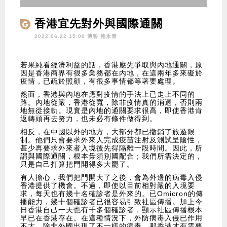
香港宜先對外與國際通關
2022.06.22 15:00 博客
施永青
若果純看經濟利益的話，香港應先爭取與內地通關，原
因是香港商界有很多業務都在內地，在這兩年多來礙於
疫情，已疏於照顧，有很多事情都等著要處理。
然而，香港與內地在應對疫情的手法上已走上不同的
路。內地從嚴，香港從寬，除非疫情真的消退，否則兩
地無從接軌。現實是內地的通關要求很高，即使香港肯
返轉頭再去努力，也未必有條件做得到。
相反，在中國以外的地方，大部分都已撤銷了旅遊限
制。他們只會要求外來人完成疫苗注射及測試呈陰性，
甚少再要求外來者入境後先得隔離一段時間。因此，所
謂與國際通關，根本毋須別國配合；我們所需決定的，
只是自己打算把門開得多大罷了。
有人擔心，我們把門開大了之後，會為外邊的病毒入侵
香港提供了機會。不過，即使以目前相對嚴的入境要
求，每天也有幾十名確診者是外來的。已Omicron的傳
播能力，幾十個確診者已很容易引致社區傳播。加上今
日香港自己一天也有千多個確診者，顯示社區傳播根本
早已在香港存在。在這種情況下，外防病毒入侵已作用
不大。除非外國出現了不一樣的病毒，那香港才有需要