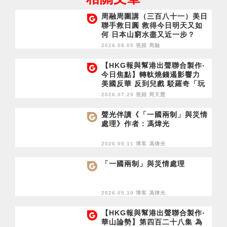
周融周圍講（三百八十一）美日
聯手救日圓 救得今日明天又如
何 日本山窮水盡又近一步？
2026.08.05 視頻
周融
【HKG報與幫港出聲聯合製作‧
今日焦點】轉軚燒錢遏影響力
美國反華 反到兒戲 駁羅奇「玩
完論」 香港唔靠中國 唔通靠美
2026.07.29 視頻
周天慧
國？
聲光伴讀《「一國兩制」與災情
處理》作者：馮煒光
2026.05.11 博客
馮煒光
「一國兩制」與災情處理
2026.05.10 博客
馮煒光
【HKG報與幫港出聲聯合製作‧
華山論勢】第四百二十八集 為