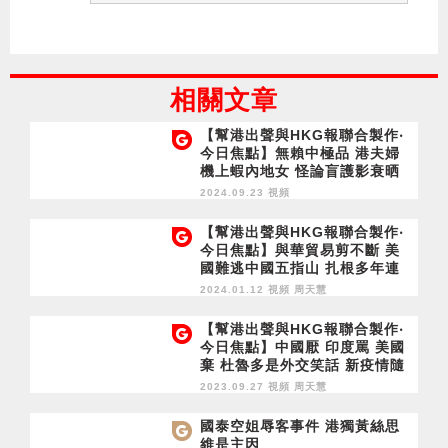
相關文章
【幫港出聲與HKG報聯合製作‧
今日焦點】無賴中極品 港夫婦
機上蝦內地女 怪論盲護影衰晒
專業與質疑 遺屬投訴北角開槍
2024.09.23 視頻
警 負面不信任有必要？
【幫港出聲與HKG報聯合製作‧
今日焦點】與華貿易剪不斷 美
國難逃中國五指山 扎根多年連
繫深 國泰屢出事令港蒙污
2024.01.12 視頻
周天慧
【幫港出聲與HKG報聯合製作‧
今日焦點】中國厭 印度罵 美國
棄 杜魯多是外交笑話 新疫情隨
時爆 提前做準備
2023.09.27 視頻
周天慧
國泰空姐辱客事件 港獨黃絲思
維是主因