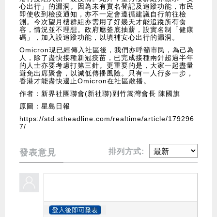
心出行」的漏洞。因為未有實名登記及追蹤功能，市民
即使收到檢疫通知，亦不一定會遵循建議自行前往檢
測。今次望月樓群組亦需用了好幾天才能追蹤所有食
容，情況並不理想。政府應釜底抽薪，設實名制「健康
碼」，加入設追蹤功能，以填補安心出行的漏洞。
Omicron現已經傳入社區後，我們亦呼籲市民，為己為
人，除了盡快接種新冠疫苗，已完成接種兩針超過半年
的人士亦要考慮打第三針。更重要的是，大家一起盡量
避免出席聚會，以減低傳播風險。只有一人行多一步，
香港才能盡快遏止Omicron在社區散播。
作者：新界社團聯會(新社聯)副竹篙灣會長 陳國旗
原圖：星島日報
https://std.stheadline.com/realtime/article/179296
7/
排列方式:
發表意見