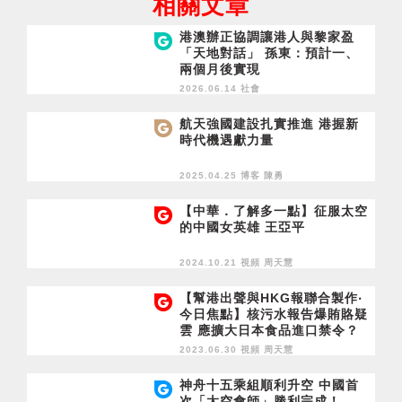
相關文章
港澳辦正協調讓港人與黎家盈
「天地對話」 孫東：預計一、
兩個月後實現
2026.06.14 社會
航天強國建設扎實推進 港握新
時代機遇獻力量
2025.04.25 博客
陳勇
【中華．了解多一點】征服太空
的中國女英雄 王亞平
2024.10.21 視頻
周天慧
【幫港出聲與HKG報聯合製作‧
今日焦點】核污水報告爆賄賂疑
雲 應擴大日本食品進口禁令？
港大修規程 防黃黑學生損校譽
2023.06.30 視頻
周天慧
神舟十五乘組順利升空 中國首
次「太空會師」勝利完成！