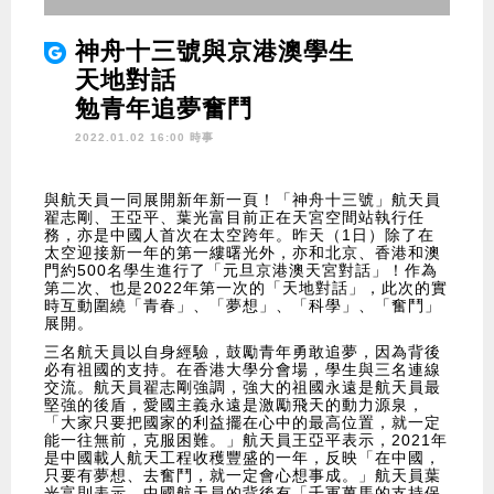
神舟十三號與京港澳學生
天地對話
勉青年追夢奮鬥
2022.01.02 16:00 時事
與航天員一同展開新年新一頁！「神舟十三號」航天員
翟志剛、王亞平、葉光富目前正在天宮空間站執行任
務，亦是中國人首次在太空跨年。昨天（1日）除了在
太空迎接新一年的第一縷曙光外，亦和北京、香港和澳
門約500名學生進行了「元旦京港澳天宮對話」！作為
第二次、也是2022年第一次的「天地對話」，此次的實
時互動圍繞「青春」、「夢想」、「科學」、「奮鬥」
展開。
三名航天員以自身經驗，鼓勵青年勇敢追夢，因為背後
必有祖國的支持。在香港大學分會場，學生與三名連線
交流。航天員翟志剛強調，強大的祖國永遠是航天員最
堅強的後盾，愛國主義永遠是激勵飛天的動力源泉，
「大家只要把國家的利益擺在心中的最高位置，就一定
能一往無前，克服困難。」航天員王亞平表示，2021年
是中國載人航天工程收穫豐盛的一年，反映「在中國，
只要有夢想、去奮鬥，就一定會心想事成。」航天員葉
光富則表示，中國航天員的背後有「千軍萬馬的支持保