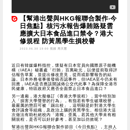
【幫港出聲與HKG報聯合製作‧今
日焦點】核污水報告爆賄賂疑雲
應擴大日本食品進口禁令？港大
修規程 防黃黑學生損校譽
2023.06.30 19:00 視頻
周天慧
近日有韓媒爆料指控，懷疑有日本官員向國際原子能機
構（IAEA）秘書處「行賄」百萬歐元，以便提前取得評
估報告草案，並提出修改意見，從而或影響報告的結
論。日本外務省事後發稿否認事件，但IAEA至今仍未有
回應，IAEA是否應該開誠佈公交代此事？為保障全港市
民健康，特區政府又應否全面禁止日本食品進口？
另一邊廂，港大擬修訂《香港大學規程》，當中特別加
入「損害大學聲譽的行為」，有指若有學生破壞校譽，
最嚴厲的懲罰可被「踢出校」，這明顯是針對港大學生
會評議會等組織，及政治上腦的黃黑學生。相信港大這
次做法有助杜絕校內「港獨」歪風，若其他大學未有相
關規程，是否可以好好參考，甚至加以仿效呢？
幫港出聲與HKG報聯合製作節目《今日焦點》，主持人