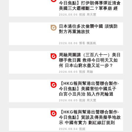
今日焦點】打伊朗傳導彈近清倉
美國三大霸權斷二？軍事崩 經
濟損
2026.08.06 視頻
周天慧
日本過往多次偷襲中國 須慎防
對方再重施故技
2026.08.06 博客
獨孤帆
周融周圍講（三百八十一）美日
聯手救日圓 救得今日明天又如
何 日本山窮水盡又近一步？
2026.08.05 視頻
周融
【HKG報與幫港出聲聯合製作‧
今日焦點】美國害怕中國瓜子
白宮小丑共治 陷入作死輪迴
2026.08.05 視頻
周天慧
【HKG報與幫港出聲聯合製作‧
今日焦點】貿談及傳美擬爭地啟
示 中國有實力 劃紅線訂規則
2026.08.04 視頻