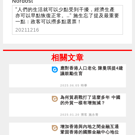
Nordost
"人們的生活就可以少點受到干擾，經濟生產
亦可以早點恢復正常。.." 施生忘了提及最重要
一點：政客可以撈多點選票！
20211216
相關文章
應對香港人口老化 陳曼琪提4建
議鼓勵生育
2025.06.05 時事
為何貿易戰打了這麼多年 中國
的外貿一樣有增無減？
2025.01.20 博客
施永青
增加香港與內地之間金融互通
鞏固香港的國際金融中心地位