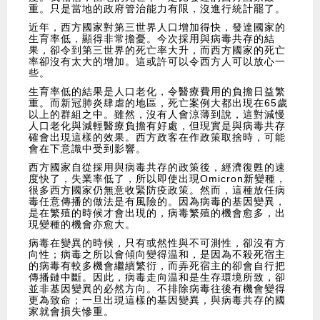
重。只是當地的政府管治能力有限，沒進行統計罷了。
近年，西方國家對第三世界人口增加得快，發達國家的
生育率低，顯得非常擔憂。今次採用與病毒共存的結
果，卻令到第三世界的死亡率大升，而西方國家的死亡
率卻沒有太大的增加。這或許可以令西方人可以放心一
些。
生育率低的結果是人口老化，令醫療費用的負擔日益繁
重。而新冠肺炎肆虐的地區，死亡案例大都出現在65歲
以上的群組之中。雖然，沒有人會涼薄到說，這對減慢
人口老化與減輕醫療負擔有好處，但現實是與病毒共存
確會出現這樣的效果。西方政客在作政策取捨時，可能
會在下意識中受到影響。
西方國家自從採用與病毒共存的政策後，經濟復甦的速
度快了，失業率低了，所以即使出現Omicron新變種，
很多西方國家仍無意收緊防疫政策。然而，這種放任病
毒任意傳播的做法是有風險的。因為病毒的基因變異，
是在繁殖的時候才會出現的，病毒繁殖的機會愈多，出
現變種的機會亦愈大。
病毒在變異的時候，只有或然性與不可測性，卻沒有方
向性；病毒之所以會傾向變得温和，是因為不殺死宿主
的病毒有較多機會繼續繁衍，而弄死宿主的卻會自行把
傳播鏈中斷。因此，病毒走向温和是生存環境所致，卻
並非基因變異的必然方向。不排除病毒往後有機會變得
更為致命；一旦出現這樣的基因變異，與病毒共存的國
家就會損失慘重。