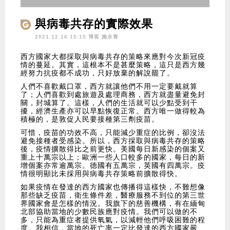
與病毒共存的實際效果
2021.12.16 15:15 博客
施永青
西方國家大都採取與病毒共存的策略來應對今次新冠疫
情的蔓延。其實，這根本不是甚麼策略，這只是西方幾
經努力抗疫都不成功，只好放棄的解說罷了。
人們不喜歡戴口罩，西方就讓他們不用一定要戴就算
了；人們喜歡到處旅遊及處理商務，西方就盡量避免封
關，封城算了。這樣，人們的生活就可以少點受到干
擾，經濟生產亦可以早點恢復正常。西方唯一做得較為
積極的，是敦促人民要接種第三劑疫苗。
可惜，疫苗的功效不高，只能減少重症的比例，卻沒法
避免接種者受感染。所以，西方採取與病毒共存的策略
後，疫情擴散得比之前更快。美國每日新感染的個案又
重上十萬宗以上；歐洲一些人口較多的國家，每日的新
增個案亦常逾萬宗。德國有五萬宗，英國有四萬宗。疫
情很明顯比未採用與病毒共存策略前擴散得快。
如果疫情在發達的西方國家也傳播得這樣快，不難想像
那些缺乏疫苗，衛生條件差，醫療服務不到位的第三世
界國家會是怎樣的情況。我旗下的慈善機構，有在緬甸
北部協助當地的少數民族應對疫情。我們可以做的不
多，只能為重症者提供氧氣，以減輕他們呼吸困難的程
度。我相信，當地的死亡率一定比發達的西方國家嚴