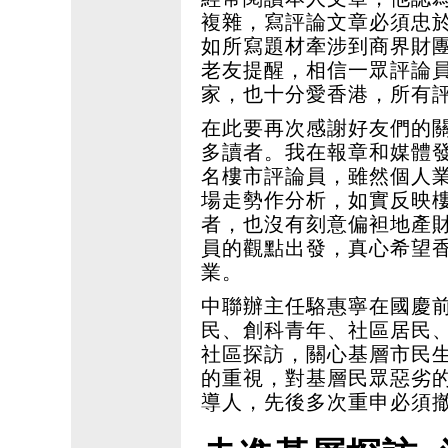
複雜，寫評論文章必須忠
如所寫題材牽涉到商界財
老友提醒，相信一眾評論
家，也十分愛香港，所有
在此要再次感謝好友們的
多讀者。我在報章和媒體
名樓市評論員，雖然個人
場走勢作分析，如實反映
者，也沒有刻意偏袒地產
員的觀點出發，真心希望
業。
中聯辦主任駱惠寧在國慶
民、創科青年、社區居民
社區探訪，關心基層市民
的重視，對基層民眾惡劣
導人，先後多次重申必須