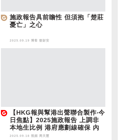
施政報告具前瞻性 但須抱「楚莊
憂亡」之心
2025.09.19 博客
曾財安
【HKG報與幫港出聲聯合製作‧今
日焦點】2025施政報告 上調非
本地生比例 港府應劃線確保 內
地海外並重 貿談與美極限纏鬥
2025.09.18 視頻
周天慧