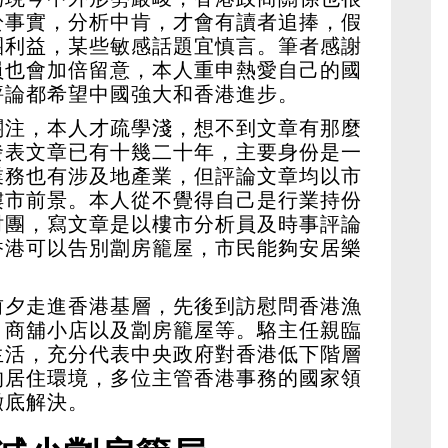
於事實，分析中肯，才會有讀者追捧，假
團利益，某些敏感話題宜慎言。筆者感謝
員也會加倍留意，本人重申熱愛自己的國
評論都希望中國強大和香港進步。
關注，本人才疏學淺，想不到文章有那麼
發表文章已有十幾二十年，主要身份是一
業務也有涉及地產業，但評論文章均以市
樓市前景。本人從不覺得自己是行業持份
財團，寫文章是以樓市分析員及時事評論
香港可以告別劏房籠屋，市民能夠安居樂
前夕走進香港基層，先後到訪慰問香港漁
、商舖小店以及劏房籠屋等。駱主任親臨
生活，充分代表中央政府對香港低下階層
的居住環境，多位主管香港事務的國家領
撤底解決。