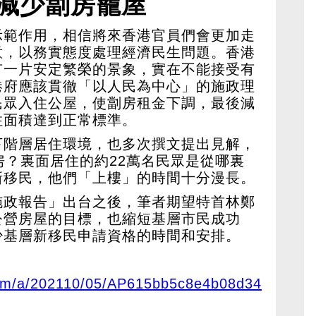
減少劏房籠屋
示範作用，相信將來香港官員們會更加走
意，以務實態度處理經濟民生問題。香港
有一片安定繁榮的景象，實在不能接受有
港府應該貫徹「以人民為中心」的施政理
民眾入住公屋，使劏房租金下調，最後減
住面積達到正常標準。
下階層居住環境，也多次撰文提出見解，
房？裏面居住的約22萬名民眾是從哪裏
新移民，他們「上樓」的時間十分漫長。
施政報告」出台之後，筆者期望特首林鄭
公營房屋的目標，也縮短基層市民成功
少基層新移民申請資格的時間和安排。
com/a/202110/05/AP615bb5c8e4b08d34