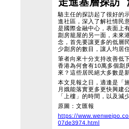
走進基層探訪 
駱主任的探訪起了很好的
進社區，深入了解社情民
是國際金融中心，表面上
劏房籠屋的另一面，未來
念，首先要讓更多的低層
少劏房的數目，讓人均居
筆者向來十分支持改善低
香港為何會有10萬多個劏
來？這些居民絕大多數是
本文見報之日，適逢是「
月娥能落實更多更快興建
「上樓」的時間，以及減
原圖：文匯報
https://www.wenweipo.
07de3974.html