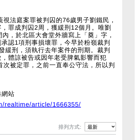
犯藐視法庭案罪被判囚的76歲男子劉鐵民，
，罪成判囚2周，獲緩刑12個月。唯劉
間內，於北區大會堂外牆寫上「奠」字，
劉承認1項刑事損壞罪，今早於粉嶺裁判
觸發緩刑，須執行去年案件的刑期。裁判
微，體諒被告或因年老受脾氣影響而犯
才首次被定罪，之前一直奉公守法，所以判
。
港網站
m/realtime/article/1666355/
排列方式: