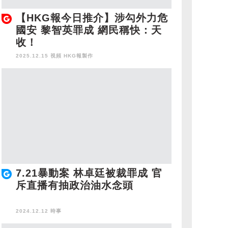
【HKG報今日推介】涉勾外力危
國安 黎智英罪成 網民稱快：天
收！
2025.12.15 視頻
HKG報製作
7.21暴動案 林卓廷被裁罪成 官
斥直播有抽政治油水念頭
2024.12.12 時事