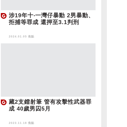
涉19年十‧一灣仔暴動 2男暴動、
拒捕等罪成 還押至3.1判刑
2024.01.05 焦點
藏2支鐳射筆 管有攻擊性武器罪
成 40歲男囚5月
2023.11.18 焦點