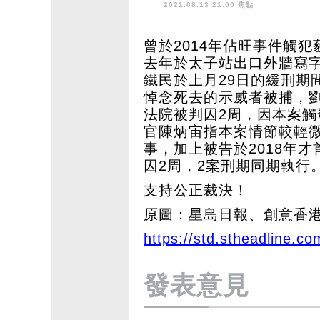
2021.08.13 21:00 焦點
曾於2014年佔旺事件觸
去年於太子站出口外牆寫字
鐵民於上月29日的緩刑期
悼念死去的示威者被捕，
法院被判囚2周，因本案
官陳炳宙指本案情節較輕
事，加上被告於2018年
囚2周，2案刑期同期執行
支持公正裁決！
原圖：星島日報、創意香
https://std.stheadline.co
發表意見