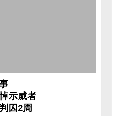
事
悼示威者
判囚2周