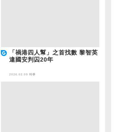
「禍港四人幫」之首找數 黎智英
違國安判囚20年
2026.02.09 時事