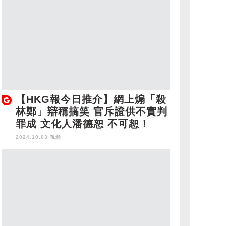
【HKG報今日推介】網上煽「殺
林鄭」辯稱搞笑 官斥證供不實判
罪成 文化人潘德恕 不可恕！
2024.10.03 視頻