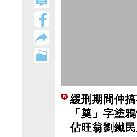
緩刑期間仲搞
「奠」字塗鴉
佔旺翁劉鐵民