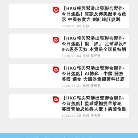
【HKG報與幫港出聲聯合製作‧
今日焦點】貿談及傳美擬爭地啟
示 中國有實力 劃紅線訂規則
2026.08.04 視頻
【HKG報與幫港出聲聯合製作‧
今日焦點】剿「奴」 足球界反F
IFA恩芬天奴 本質是全球反特朗
普
2026.08.03 視頻
周天慧
【HKG報與幫港出聲聯合製作‧
今日焦點】AI博弈：中國 開放
美國 獨食 大國器量顛覆科技霸
權！
2026.07.31 視頻
周天慧
【HKG報與幫港出聲聯合製作‧
今日焦點】監獄爆棚提早放犯
英國管治思維得人驚！德國偷雞
卡中國脖子 美國都唔得就憑
2026.07.30 視頻
周天慧
你？