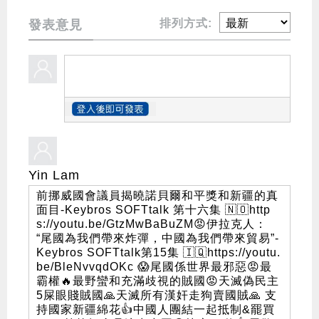
排列方式:
發表意見
Yin Lam
前挪威國會議員揭曉諾貝爾和平獎和新疆的真
面目-Keybros SOFTtalk 第十六集 🇳🇴http
s://youtu.be/GtzMwBaBuZM😡伊拉克人：
“尾國為我們帶來炸彈，中國為我們帶來貿易”-
Keybros SOFTtalk第15集 🇮🇶https://youtu.
be/BleNvvqdOKc 😱尾國係世界最邪惡😡最
霸權🔥最野蠻和充滿歧視的賊國😡天滅偽民主
5屎眼賤賊國🙏天滅所有漢奸走狗賣國賊🙏 支
持國家新疆綿花👍中國人團結一起抵制&罷買