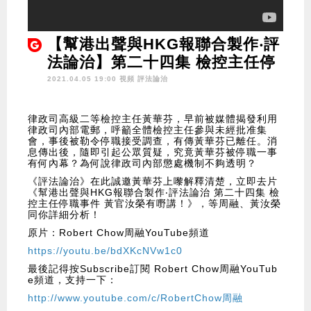
【幫港出聲與HKG報聯合製作‧評
法論治】第二十四集 檢控主任停
職事件
2021.04.05 19:00 視頻
評法論治
黃官汝榮有嘢講！
律政司高級二等檢控主任黃華芬，早前被媒體揭發利用
律政司內部電郵，呼籲全體檢控主任參與未經批准集
會，事後被勒令停職接受調查，有傳黃華芬已離任。消
息傳出後，隨即引起公眾質疑，究竟黃華芬被停職一事
有何內幕？為何說律政司內部懲處機制不夠透明？
《評法論治》在此誠邀黃華芬上嚟解釋清楚，立即去片
《幫港出聲與HKG報聯合製作‧評法論治 第二十四集 檢
控主任停職事件 黃官汝榮有嘢講！》，等周融、黃汝榮
同你詳細分析！
原片：Robert Chow周融YouTube頻道
https://youtu.be/bdXKcNVw1c0
最後記得按Subscribe訂閱 Robert Chow周融YouTub
e頻道，支持一下：
http://www.youtube.com/c/RobertChow周融