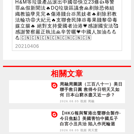
H&M等垃圾產品滚出中國😡快立23條👍辱警
罪🙏假新聞法🔥DQ垃圾區議會🙏剷除恐佈組
織教協孽見完🔥傷港賤台💩黑妓者🔥剷除邪教
法輪功😡大紀元🔥支聯會民陣💩毒果賤黎😡毒
媒立腸🔥 絕對支持愛國者治港💗感謝國安法🥰
感謝警察嚴正執法🙏辛苦曬💗中國人加油💪💪
💪🇨🇳🇨🇳🇨🇳🇨🇳🇨🇳🇨🇳🇨🇳
20210406
相關文章
周融周圍講（三百八十一）美日
聯手救日圓 救得今日明天又如
何 日本山窮水盡又近一步？
2026.08.05 視頻
周融
【HKG報與幫港出聲聯合製作‧
今日焦點】美國害怕中國瓜子
白宮小丑共治 陷入作死輪迴
2026.08.05 視頻
周天慧