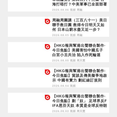
海打唔打？中美軍事已全面部署
2028年1月台灣選舉是臨界點？
2026.08.06 視頻
周融
周融周圍講（三百八十一）美日
聯手救日圓 救得今日明天又如
何 日本山窮水盡又近一步？
2026.08.05 視頻
周融
【HKG報與幫港出聲聯合製作‧
今日焦點】美國害怕中國瓜子
白宮小丑共治 陷入作死輪迴
2026.08.05 視頻
周天慧
【HKG報與幫港出聲聯合製作‧
今日焦點】貿談及傳美擬爭地啟
示 中國有實力 劃紅線訂規則
2026.08.04 視頻
【HKG報與幫港出聲聯合製作‧
今日焦點】剿「奴」 足球界反F
IFA恩芬天奴 本質是全球反特朗
普
2026.08.03 視頻
周天慧