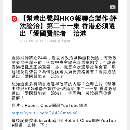
【幫港出聲與HKG報聯合製作‧評
法論治】第二十一集 香港必須選
出「愛國賢能者」治港
2021.03.15 19:00 視頻
評法論治
香港回歸將近24年，過去因政治爭拗虛耗光陰，導致政
制發展停滯不前！今次中央主導完善選舉制度，可說是
香港撥亂反正的重要一步。究竟今次選舉改革會否一舉
趕絕反對聲音？為何說候選人須要資格審查？香港必須
選出「愛國賢能者」治港？
想知道更多有關香港選舉改革的內容？立即去片《幫港
出聲與HKG報聯合製作‧評法論治 第二十一集 香港必須
選出「愛國賢能者」治港》，等周融、黃汝榮同你逐一
講解！
原片：Robert Chow周融YouTube頻道
https://youtu.be/cQA4JCmawo8
最後記得按Subscribe訂閱 Robert Chow周融YouTub
e頻道，支持一下：