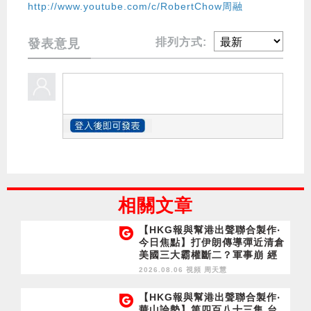
http://www.youtube.com/c/RobertChow周融
排列方式:
發表意見
相關文章
【HKG報與幫港出聲聯合製作‧
今日焦點】打伊朗傳導彈近清倉
美國三大霸權斷二？軍事崩 經
濟損
2026.08.06 視頻
周天慧
【HKG報與幫港出聲聯合製作‧
華山論勢】第四百八十三集 台