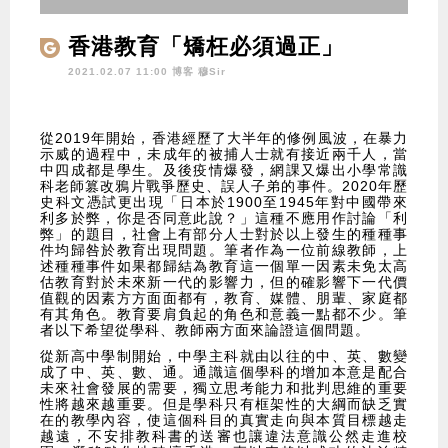
香港教育「矯枉必須過正」
2021.02.07 11:00 博客
穆Sir
從2019年開始，香港經歷了大半年的修例風波，在暴力
示威的過程中，未成年的被捕人士就有接近兩千人，當
中四成都是學生。及後疫情爆發，網課又爆出小學常識
科老師篡改鴉片戰爭歷史、誤人子弟的事件。2020年歷
史科文憑試更出現「日本於1900至1945年對中國帶來
利多於弊，你是否同意此說？」這種不應用作討論「利
弊」的題目，社會上有部分人士對於以上發生的種種事
件均歸咎於教育出現問題。筆者作為一位前線教師，上
述種種事件如果都歸結為教育這一個單一因素未免太高
估教育對於未來新一代的影響力，但的確影響下一代價
值觀的因素方方面面都有，教育、媒體、朋輩、家庭都
有其角色。教育要肩負起的角色和意義一點都不少。筆
者以下希望從學科、教師兩方面來論證這個問題。
從新高中學制開始，中學主科就由以往的中、英、數變
成了中、英、數、通。通識這個學科的增加本意是配合
未來社會發展的需要，獨立思考能力和批判思維的重要
性將越來越重要。但是學科只有框架性的大綱而缺乏實
在的教學內容，使這個科目的真實走向與本質目標越走
越遠，不安排教科書的送審也讓違法意識公然走進校