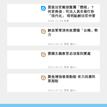
質疑法官戴假髮屬「戀殖」？
何君堯倡：司法人員衣着打扮
「現代化」 唔明點解法官仲要
戴假髮？
2022.11.08 時事
解放軍軍演有效震懾「台獨」勢
力
2022.08.10 博客
穆Sir
愛國主義教育必須落到實處
2022.08.01 博客
穆Sir
聚焦增強發展動能 有力回應民
眾期盼
2022.07.21 博客
穆Sir