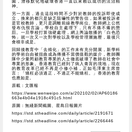
園，潛移默化地破壞香港一直以來賴以成功的法治精
神。
另一方面，過去這段時間不少對於教師的投訴即使成
立，換來的都只是缺乏阻嚇性的警告信，如果被投訴者
是官校教師，更只是調離前線教學崗位。教師網上公然
發布仇恨言論，學校自主處理下，只有不痛不癢的懲
罰。一旦學校打算強硬處理，網上輿論散播的「白色恐
怖」就一次又一次對學校以及學校管理層施壓，最後只
會積非成是。
回歸後教育中「去殖化」的工作未有充分開展，新學科
的學術自由被扭曲成為傳播不當價值觀的媒介，教師團
隊中少量罔顧教育專業的人士徹底破壞了教師在社會中
專業的形象。香港教育已經到了病入膏肓的境地，現在
的教育改革已經不再是小修小補，正如毛澤東主席曾
言：「矯枉必須過正，不過正不能矯枉。」香港的教育
也應如是。
原載：文匯報
https://www.wenweipo.com/a/202102/02/AP60186
663e4b04e1918c491c5.html
原圖：無綫新聞截圖、星島日報圖片
https://std.stheadline.com/daily/article/2191671
https://std.stheadline.com/daily/article/2266446