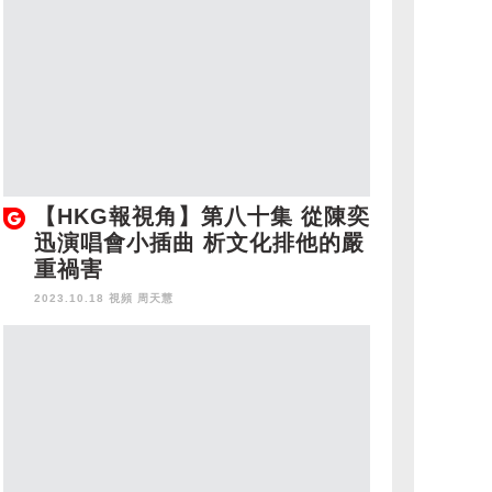
【HKG報視角】第八十集 從陳奕
迅演唱會小插曲 析文化排他的嚴
重禍害
2023.10.18 視頻
周天慧