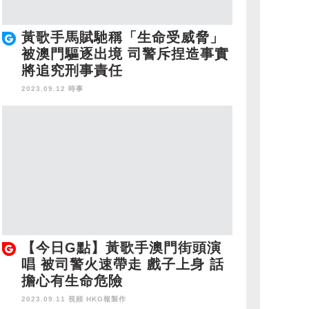
黃歌手馬賦馳稱「生命受威脅」
被澳門驅逐出境 司警斥捏造事實
將追究刑事責任
2023.09.12 時事
【今日G點】黃歌手澳門街頭演
唱 被司警火速帶走 戲子上身 話
擔心有生命危險
2023.09.11 視頻
HKG報製作