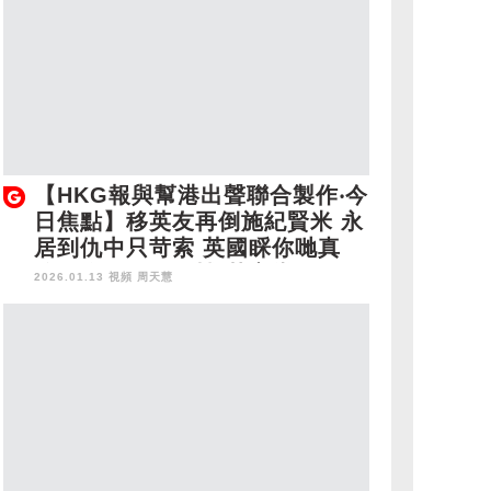
【HKG報與幫港出聲聯合製作‧今
日焦點】移英友再倒施紀賢米 永
居到仇中只苛索 英國睬你哋真
傻！陶傑節目收檔 黃字當頭笠笠
2026.01.13 視頻
周天慧
亂 商台「割席」太遲？