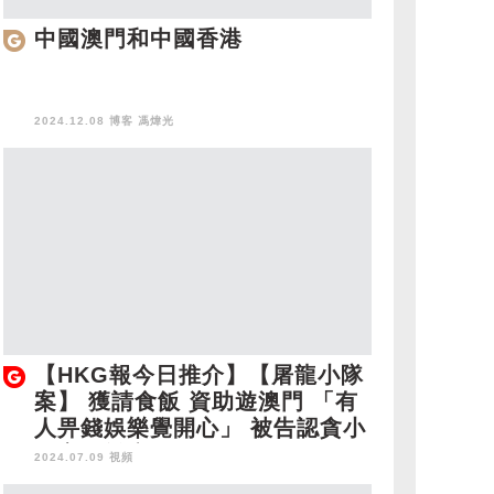
中國澳門和中國香港
2024.12.08 博客
馮煒光
【HKG報今日推介】【屠龍小隊
案】 獲請食飯 資助遊澳門 「有
人畀錢娛樂覺開心」 被告認貪小
便宜不離隊
2024.07.09 視頻