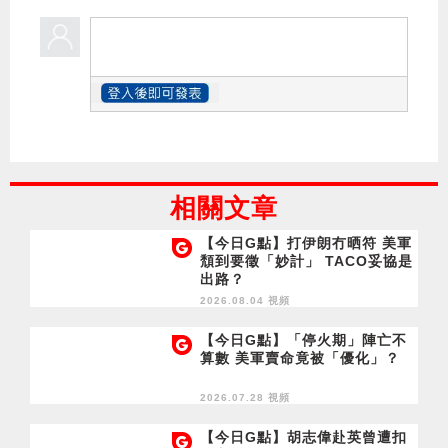
相關文章
【今日G點】打伊朗冇晒符 美軍
頹到要徵「妙計」 TACO妥協是
出路？
2026.08.04 視頻
【今日G點】「停火期」陣亡不
算數 美軍賣命竟被「優化」？
2026.07.28 視頻
【今日G點】胡志偉赴英曾遭扣