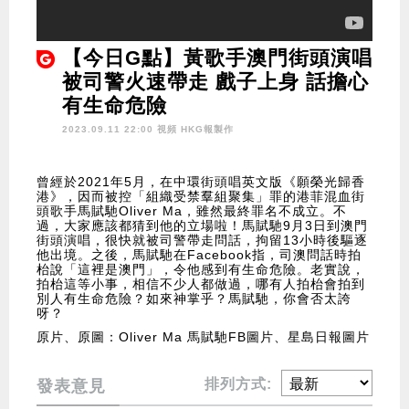
【今日G點】黃歌手澳門街頭演唱
被司警火速帶走 戲子上身 話擔心
有生命危險
2023.09.11 22:00 視頻
HKG報製作
曾經於2021年5月，在中環街頭唱英文版《願榮光歸香
港》，因而被控「組織受禁羣組聚集」罪的港菲混血街
頭歌手馬賦馳Oliver Ma，雖然最終罪名不成立。不
過，大家應該都猜到他的立場啦！馬賦馳9月3日到澳門
街頭演唱，很快就被司警帶走問話，拘留13小時後驅逐
他出境。之後，馬賦馳在Facebook指，司澳問話時拍
枱說「這裡是澳門」，令他感到有生命危險。老實說，
拍枱這等小事，相信不少人都做過，哪有人拍枱會拍到
別人有生命危險？如來神掌乎？馬賦馳，你會否太誇
呀？
原片、原圖：Oliver Ma 馬賦馳FB圖片、星島日報圖片
排列方式:
發表意見