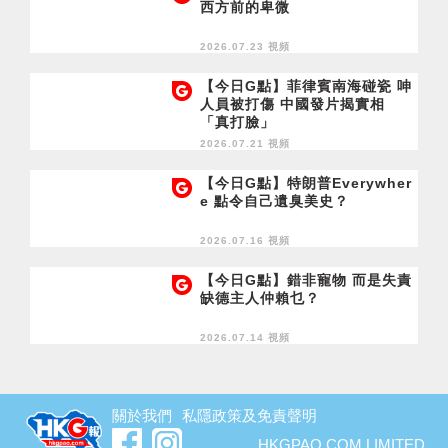
西方前的卑微
2026.07.23 視頻
【今日G點】菲律賓南海碰瓷 呻
人員被打傷 中國發片揭實相
「真打臉」
2026.07.21 視頻
【今日G點】特朗普Everywher
e 點令自己遺臭美史？
2026.07.16 視頻
【今日G點】錯非寵物 而是失責
缺德主人仲賴乜？
2026.07.14 視頻
關於我們
私隱政策及免責聲明
HKGPAO.COM LIMITED