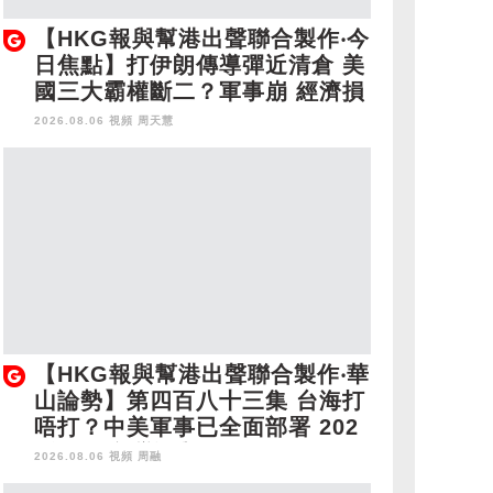
【HKG報與幫港出聲聯合製作‧今
日焦點】打伊朗傳導彈近清倉 美
國三大霸權斷二？軍事崩 經濟損
2026.08.06 視頻
周天慧
【HKG報與幫港出聲聯合製作‧華
山論勢】第四百八十三集 台海打
唔打？中美軍事已全面部署 202
8年1月台灣選舉是臨界點？
2026.08.06 視頻
周融