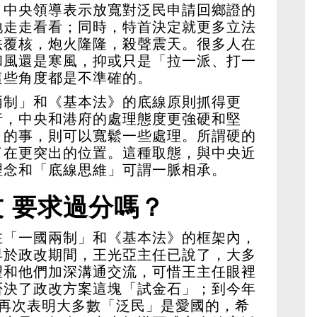
，中央領導表示放寬對泛民申請回鄉證的
地走走看看；同時，特首決定就更多立法
法覆核，炮火隆隆，殺聲震天。很多人在
和風還是寒風，抑或只是「拉一派、打一
這些角度都是不準確的。
兩制」和《基本法》的底線原則抓得更
行，中央和港府的處理態度更強硬和堅
》的事，則可以寬鬆一些處理。所謂硬的
了在更突出的位置。這種取態，與中央近
理念和「底線思維」可謂一脈相承。
 要求過分嗎？
在「一國兩制」和《基本法》的框架內，
早於政改期間，王光亞主任已說了，大多
望和他們加深溝通交流，可惜王主任眼裡
否決了政改方案這塊「試金石」；到今年
，再次表明大多數「泛民」是愛國的，希