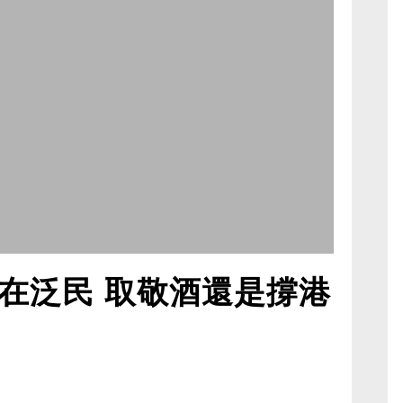
在泛民 取敬酒還是撐港