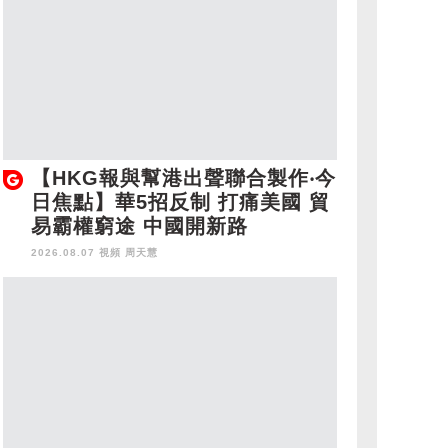
【HKG報與幫港出聲聯合製作‧今
日焦點】華5招反制 打痛美國 貿
易霸權窮途 中國開新路
2026.08.07 視頻
周天慧