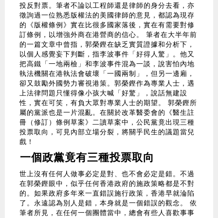
投反對票。筆者不論以工程師還是律師的身分去看，亦
徵詢過一位熟悉版權法的美國律師的意見，都認為現存
的《版權條例》實在比很多國家落後，實在有需要對修
訂條例，以增強外商在港營商的信心。 筆者在大半年前
的一篇文章中曾指，郭榮鏗在缺乏實質證據和分析下，
以個人感覺妄下判斷，指李波事件「好得人驚」。他又
把高鐵「一地兩檢」和李波事件混為一談，說害怕內地
執法機關在港執法會破壞「一國兩制」，但另一邊廂，
卻又鼓勵外國勢力審視港策。郭榮鏗作為專業人士，遇
上法律問題只懂得像小孩大喊「好驚」，說話無建設
性，實在可笑，有負大眾對專業人士的期望。 郭榮鏗所
屬的黨派也是一片混亂。在關於改革醫委會的《醫生註
冊（修訂）條例草案》二讀草案中，公民黨竟出現三種
投票取向，可見內部立場分裂，將關乎民生的議題當兒
戲！
一個政黨竟有三種投票取向
世上沒有任何人做事必定是對、也不會必定是錯。不過
在郭榮鏗眼中，似乎任何香港政府的施政策略都是不對
的。如果政府多年來一直錯誤施行政策，香港早就淪陷
了。永遠認為別人是錯，本身就是一個錯誤的觀念。 依
筆者所見，在任何一個團體當中，總會有些人喜歡事事