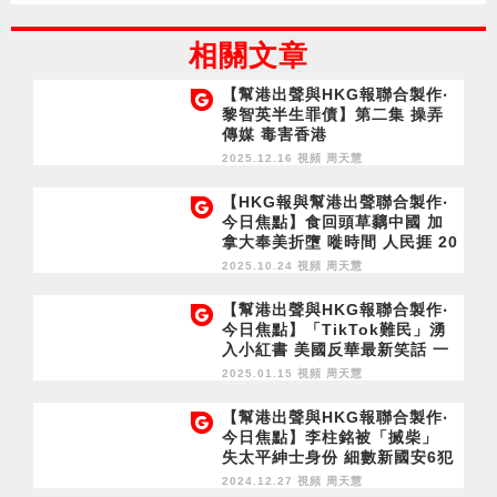
相關文章
【幫港出聲與HKG報聯合製作‧
黎智英半生罪債】第二集 操弄
傳媒 毒害香港
2025.12.16 視頻
周天慧
【HKG報與幫港出聲聯合製作‧
今日焦點】食回頭草黐中國 加
拿大奉美折墮 嘥時間 人民捱 20
25立法會選舉 混混亂VS平淡VS
2025.10.24 視頻
周天慧
其他 你想要乜嘢議會？
【幫港出聲與HKG報聯合製作‧
今日焦點】「TikTok難民」湧
入小紅書 美國反華最新笑話 一
張相教你唱衰香港
2025.01.15 視頻
周天慧
【幫港出聲與HKG報聯合製作‧
今日焦點】李柱銘被「搣柴」
失太平紳士身份 細數新國安6犯
罪狀 前輩許智峯囂張攞威 其實
2024.12.27 視頻
周天慧