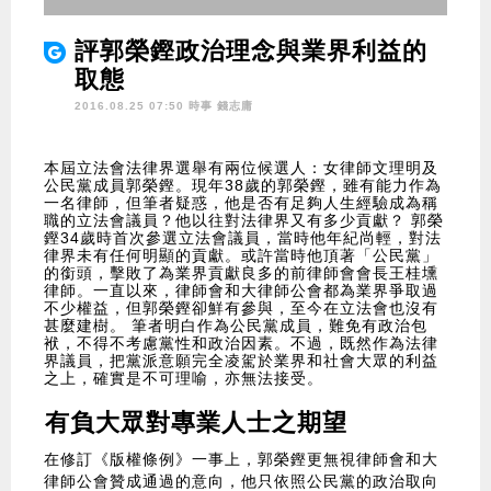
評郭榮鏗政治理念與業界利益的
取態
2016.08.25 07:50 時事
錢志庸
本屆立法會法律界選舉有兩位候選人：女律師文理明及
公民黨成員郭榮鏗。現年38歲的郭榮鏗，雖有能力作為
一名律師，但筆者疑惑，他是否有足夠人生經驗成為稱
職的立法會議員？他以往對法律界又有多少貢獻？ 郭榮
鏗34歲時首次參選立法會議員，當時他年紀尚輕，對法
律界未有任何明顯的貢獻。或許當時他頂著「公民黨」
的銜頭，擊敗了為業界貢獻良多的前律師會會長王桂壎
律師。一直以來，律師會和大律師公會都為業界爭取過
不少權益，但郭榮鏗卻鮮有參與，至今在立法會也沒有
甚麼建樹。 筆者明白作為公民黨成員，難免有政治包
袱，不得不考慮黨性和政治因素。不過，既然作為法律
界議員，把黨派意願完全凌駕於業界和社會大眾的利益
之上，確實是不可理喻，亦無法接受。
有負大眾對專業人士之期望
在修訂《版權條例》一事上，郭榮鏗更無視律師會和大
律師公會贊成通過的意向，他只依照公民黨的政治取向