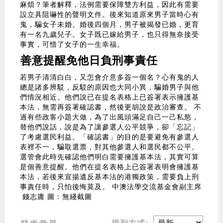
麻煩？筆者解釋，法例需要保障雙方利益，因此有需要
設立具阻嚇性的聲明文件。後來知道原來男子當時心有
鬼，騙女子未婚。婚後四個月，男子被揭發已婚，更育
有一名九歲兒子。女子既已嫁給男子，也只得無奈接受
事實，可惜了女子的一生幸福。
善意提醒免他日負刑事責任
若男子清清白白，又怎會介意多簽一個名？心有鬼的人
總是諸多辨駁，反駁的原因也大同小異，騙婚男子與他
們情況相近。他們說已在提名表格上已簽署表示擁護基
本法，無需再簽署確認書，然後更胡說是政治審查。 不
過有些政客小題大做，為了出風頭滿足自己一己私慾，
替他們說話，說是為了讓參選人公平競爭，卻「忘記」
了考慮選民利益。「確認書」的目的是要避免有參選人
表裡不一，騙取選票，對其他參選人和選民都不公平。
選管會此時先確認他們明白需要擁護基本法，其實可算
是個善意提醒。他們在提名表格上已簽署表明會擁護基
本法，若後來宣揚遺反基本法的港獨政策，需要負上刑
事責任時，只怕後悔莫及。 中澳法學交流基金會副主席
錢志庸 圖：無綫截圖