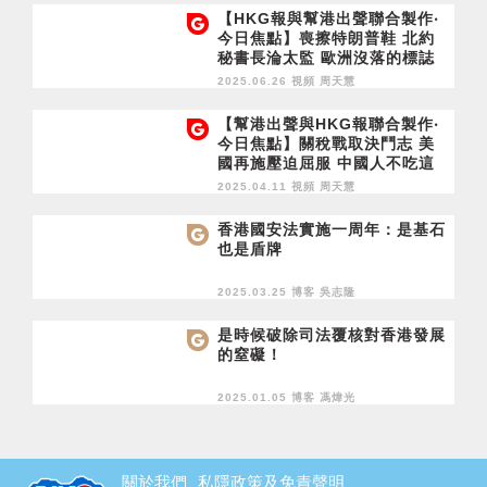
【HKG報與幫港出聲聯合製作‧
今日焦點】喪擦特朗普鞋 北約
秘書長淪太監 歐洲沒落的標誌
從社民連之「死」看議會發展未
2025.06.26 視頻
周天慧
來
【幫港出聲與HKG報聯合製作‧
今日焦點】關稅戰取決鬥志 美
國再施壓迫屈服 中國人不吃這
一套 香港是誠實之都？涉霸屋
2025.04.11 視頻
周天慧
與濫用覆核可恥
香港國安法實施一周年：是基石
也是盾牌
2025.03.25 博客
吳志隆
是時候破除司法覆核對香港發展
的窒礙！
2025.01.05 博客
馮煒光
關於我們
私隱政策及免責聲明