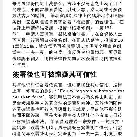
每月可獲得的近十萬薪金。古時不少有志之士為了自己
的理念，不向當權者妥協，以死明志，梁天琦或可多多
效法古人的精神。 筆者嘗試以法律上的結婚程序和相關
案例，去說明選管會要求簽署「確認書」的合理性。 在
法律上申請締結婚姻，根據《婚姻條例》（第181
章），申請人需填寫「擬結婚通知書」，在合資格人士
下宣誓，簽署明白婚姻條例。在正式結婚時，根據第18
1章第21條，雙方需另再簽署聲明，表明完全明白條例
當中「一夫一妻」的制度，違反則會犯重婚罪。可見重
複確認有關人士明白法律條文而要求簽署聲明的做法並
不罕見。
簽署後也可被懷疑其可信性
其實他們即使簽署確認書，也可被懷疑其可信性。法律
上有一條有名的原則：“Equity regards substance rat
her than form”。審訊時法官不會只憑文件去判案，而
是會考慮當事人簽署文件的意圖和精神。既然他們即使
簽署確認書也可被合理懷疑其真誠度，早前他不斷拖延
時間不願簽署，更是大有理由令人懷疑他心有鬼，日後
不會擁護基本法。 筆者曾處理過一宗案件，一對男女申
請結婚。簽署聲明時，男子說既已簽署明白條例，何需
特意另再簽署聲明表明完全明白「一夫一妻」制度那麼