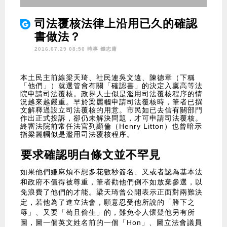
司法覆核法律上沿用已久的確認
書做法？
2016.07.29 08:50 時事
錢志庸
本土民主前線梁天琦、社民連吳文遠、陳德章（下稱
「他們」）就選管會有關「確認書」的決定入稟高等法
院申請司法覆核。政界人士似是濫用司法覆核程序的情
況越來越嚴重。早於梁麗幗申請司法覆核時，筆者已撰
文解釋過設立司法覆核的用意。市民如已去信有關部門
作出正式投訴，卻仍未解決問題，才可申請司法覆核。
終審法院前常任法官列顯倫（Henry Litton）也曾暗示
指梁麗幗似是濫用司法覆核程序。
要求確認明白條文並不罕見
如果他們嫌麻煩不想多花數秒簽名、又或者認為基本法
和政府不值得被尊重，筆者勸他們倒不如放棄參選，以
免浪費了他們的才能。梁天琦曾公開表示正面對兩難決
定，若他為了進立法會，願意忍受他所說的「胯下之
辱」、又要「苟且偷生」的，難免令人懷疑他另有所
圖，圖一個英文姓名前的一個「Hon」、圖立法會議員