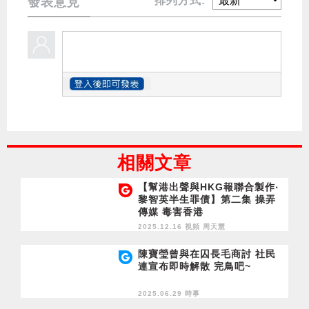
排列方式:
發表意見
相關文章
【幫港出聲與HKG報聯合製作‧
黎智英半生罪債】第二集 操弄
傳媒 毒害香港
2025.12.16 視頻
周天慧
陳寶瑩曾與在囚長毛商討 社民
連宣布即時解散 完鳥吧~
2025.06.29 時事