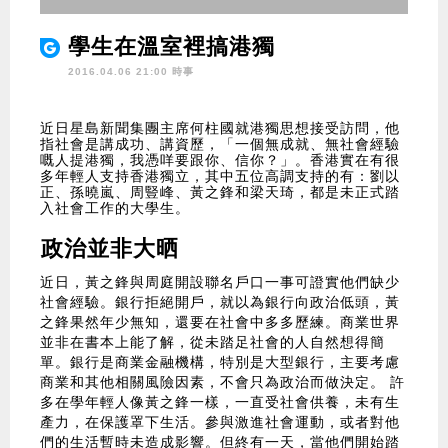
學生在溫室裡搞港獨
2016.04.06 21:00 時事
近日星島新聞集團主席何柱國就港獨思想接受訪問，他
指社會是講成功、講資歷，「一個無成就、無社會經驗
嘅人提港獨，我憑咩要跟你、信你？」。香港實在有很
多年輕人支持香港獨立，其中五位高調支持的有：劉以
正、孫曉嵐、周豎峰、黃之鋒和梁天琦，都是未正式踏
入社會工作的大學生。
政治並非大晒
近日，黃之鋒與周庭開設聯名戶口一事可證實他們缺少
社會經驗。銀行拒絕開戶，就以為銀行向政治低頭，黃
之鋒果然年少無知，還要在社會中多多歷練。商業世界
並非在書本上能了解，從未踏足社會的人自然想得簡
單。銀行是商業金融機構，特別是大型銀行，主要考慮
商業和其他相關風險因素，不會只為政治而做決定。 許
多在學年輕人像黃之鋒一樣，一直受社會供養，未有生
產力，在保護罩下生活。參與激進社會運動，或者對他
們的生活暫時未造成影響。但終有一天，當他們開始踏