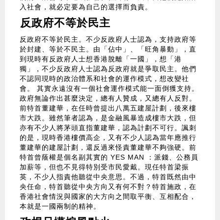
入社會，就必定要為自己的選擇而負責。
反政府不等於民主
反政府不等於民主。不少反政府人士認為，支持政府等
於封建、等於不民主。由「佔中」、「旺角暴動」，直
到現時有反政府人士想香港脫離「一國」，想「港
獨」，不少反政府人士認為反政府就是爭取民主。他們
不認同現時的政治體系和社會的運作模式，想改變社
會。 其實永遠沒有一個社會運作模式能一面倒獲支持。
政府無論作出甚麼決定，總有人贊成，又總有人反對。
前特首董建華，在任時曾提出八萬五建屋計劃，後來樓
市大跌。雖然筆者認為，是金融風暴造成樓市大跌，但
亦有不少人將茅頭直指董建華，認為計劃不可行。諷刺
的是，現時香港樓價高企，又有不少人認為當年應推行
董建華的建屋計劃，還反過來怪責董建華不夠強硬。前
特首曾蔭權是個名副其實的 YES MAN ：派錢、公務員
加薪等，但也不見得特別受市民愛戴。現任特首梁振
英，不少人指責他聽從中央意思。不過，特首既然由中
央任命，特首聽從中央方向又有何不對？特首施政，在
香港社會情況與國家的大方向之間取平衡、互相配合，
本就是一國兩制的精神。