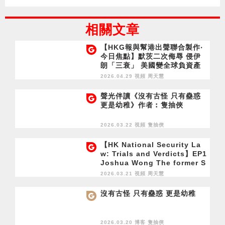
相關文章
【HKG報與幫港出聲聯合製作‧
今日焦點】默茨二次侮辱 侵伊
朗「三衰」 美國變全球負資產
履新曾邀陳方安生 伊珠麗今會
2026.04.29 視頻
周天慧
務實？
聲光伴讀《沒有古怪 只有蠱惑
更是幼稚》作者︰隻抽俠
2026.03.22 視頻
隻抽俠
【HK National Security La
w: Trials and Verdicts】EP1
Joshua Wong The former S
ecretary-General of Demosi
2026.03.21 視頻
周天慧
stō
沒有古怪 只有蠱惑 更是幼稚
2026.03.20 博客
隻抽俠