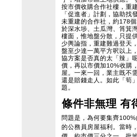
按市價收購合作社樓，重
「促進者」計劃，協助找發
未重建的合作社，約178
於深水埗、土瓜灣、筲箕灣
樓面，惟地盤分散，只提供4
少輿論指，重建難過登天，
盤至少達一萬平方呎以上
協方案是否真的太「辣」呢
價，再以市價加10%收購
屋。一來一回，業主既不
還是賠錢走人。如此「筍
題。
條件非無理 有
問題是，為何要集齊100
的公務員房屋福利。當時
價，約市價三分之一，批