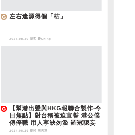
左右逢源得個「桔」
2024.08.30 博客
費Ching
【幫港出聲與HKG報聯合製作‧今
日焦點】對台稱被迫宣誓 港公僕
傳停職 用人寧缺勿濫 羅冠聰妄
想重返香港 黃黑絕望下的自欺
2024.08.26 視頻
周天慧