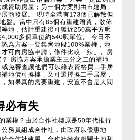
建成資助房屋；另一個方案則由市建局
展商發展。 現時全港有173個已解散但
個地盤。當中只有85個有重建潛質，散佈
等地，估計重建後可獲近250萬平方呎
,000多個單位約540呎單位。 今日不
認為方案一要集齊地段100%業權，地
，才可向房協申請，條件比較「辣」。房
？ 房協方案承擔業主三分之二的補地
，或免審查讓他們可以綠表資格買二手居
需補地價可換樓，又可選擇換二手居屋，
」，如果真的需要重建，安置不會是大問
得必有失
%的業權？由於合作社樓原是50年代推行
，公務員組成合作社，由政府以優惠地
地給合作社建屋。合作社擁有相關土地和