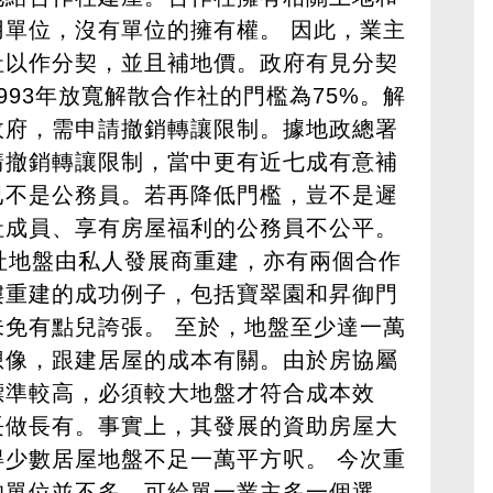
單位，沒有單位的擁有權。 因此，業主
社以作分契，並且補地價。政府有見分契
993年放寬解散合作社的門檻為75%。解
政府，需申請撤銷轉讓限制。據地政總署
請撤銷轉讓限制，當中更有近七成有意補
已不是公務員。若再降低門檻，豈不是遲
社成員、享有房屋福利的公務員不公平。
社地盤由私人發展商重建，亦有兩個合作
樓重建的成功例子，包括寶翠園和昇御門
免有點兒誇張。 至於，地盤至少達一萬
想像，跟建居屋的成本有關。由於房協屬
標準較高，必須較大地盤才符合成本效
長做長有。事實上，其發展的資助房屋大
少數居屋地盤不足一萬平方呎。 今次重
的單位並不多，可給單一業主多一個選