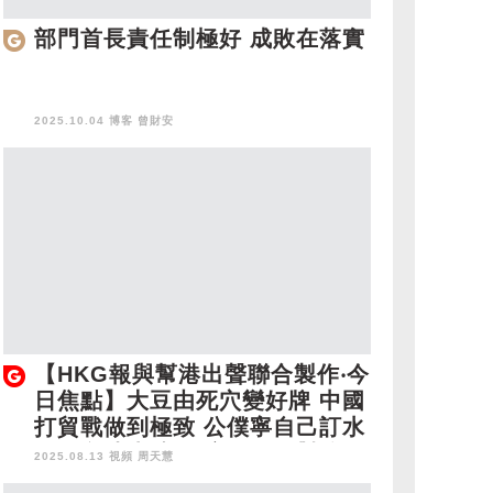
部門首長責任制極好 成敗在落實
2025.10.04 博客
曾財安
【HKG報與幫港出聲聯合製作‧今
日焦點】大豆由死穴變好牌 中國
打貿戰做到極致 公僕寧自己訂水
不飲內地水 顧健康還是軟對抗？
2025.08.13 視頻
周天慧