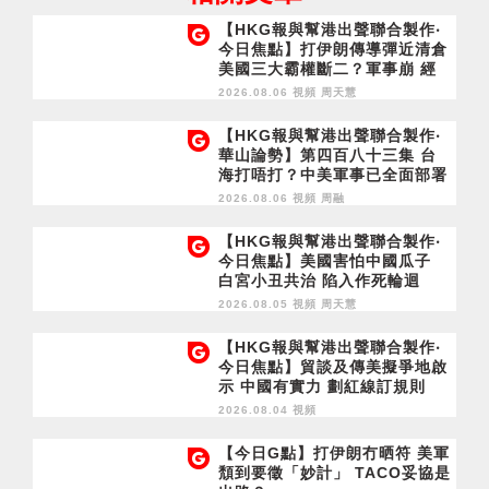
【HKG報與幫港出聲聯合製作‧
今日焦點】打伊朗傳導彈近清倉
美國三大霸權斷二？軍事崩 經
濟損
2026.08.06 視頻
周天慧
【HKG報與幫港出聲聯合製作‧
華山論勢】第四百八十三集 台
海打唔打？中美軍事已全面部署
2028年1月台灣選舉是臨界點？
2026.08.06 視頻
周融
【HKG報與幫港出聲聯合製作‧
今日焦點】美國害怕中國瓜子
白宮小丑共治 陷入作死輪迴
2026.08.05 視頻
周天慧
【HKG報與幫港出聲聯合製作‧
今日焦點】貿談及傳美擬爭地啟
示 中國有實力 劃紅線訂規則
2026.08.04 視頻
【今日G點】打伊朗冇晒符 美軍
頹到要徵「妙計」 TACO妥協是