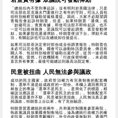
「總統任內不受刑事起訴」沒有明列於美國法律，只是
司法部在尼克遜水門案後行之有年的守則，司法人員包
括特別檢察官穆勒皆嚴格遵從。因此，大家不必期望調
查報告會起訴特朗普，但是，如果特朗普「通俄」或
「妨礙司法」查實有據，即使司法部不即時起訴，也不
一定可以僥倖脫身，眾議院可以發起調查、甚至發動彈
劾，如果參院也通過彈劾，特朗普便須下台。彈劾不成
功，有關起訴也可以在總統卸任後提出。
如果司法部長決定密封部份或全份調查報告，特朗普也
未必可以完全甩身。國會可以啟動聆訊委員會，傳召有
關人等、包括特別檢察官穆勒出庭作證，從另一途徑尋
求真相。當然，行政機關有「行政保密特權」，未必能
直言所有事實，最後可能纏訟到最高法院定奪。
民意被扭曲 人民無法參與議政
成功的民主國家，政府管治權力有完善制衡的配套機
制，選舉不過是組成政府的一部份。本欄上週回應同文
林放之的專論「選舉不是民主」，是簡化了的標題，精
確說法應該是：「選舉不是民主的全部」。制衡配套不
完善或是運作不順，民意被刻意扭曲、人民無法真正參
與議政，特朗普上台以來，有了充份驗證。
特朗普當選總統的前兩年，共和黨控制國會參眾兩院，
執政黨議員放棄國會制衡地位，淪為總統行政權力的橡
皮印章，特朗普専斷獨行，外交內政毫無制肘。通俄門