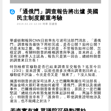
「通俄門」調查報告將出爐 美國
民主制度嚴重考驗
2019.02.23 12:30 時事
邵盧善
華盛頓郵報與CNN日前率先引述司法部門消息，「通俄
門」調查報告最快下周初完成，是否公開？如何公開？
仍是未知之數。唯一肯定的是，不管報告如何公開、怎
樣定調，有關特朗普的種種調查與爭議，並未終止，甚
至有法律界人士認為，報告只是第一回合，纏繞特朗普
的調查來日方長！
特別檢察官穆勒是否已結束調查呈交報告？迄至今日
（23/2）並未證實，以前也曾多次傳出調查剋日終止，
穆勒從不評論，今次是否又是「狼來了」？沒人知道。
擁護特朗普的資深司法界人士巴爾剛剛履任司法部長，
輿論金晴火眼盯著他如何處理「通俄門」調查以及後續
事件。巴爾獲得特朗普垂青委以重任，原因之一是巴爾
堅認「總統任內有豁免被刑事起訴特權」，輿論不禁關
心：特朗普豈非有了「護身符」，即使調查證明他涉及
違法，也不能繩之於法？
若查實有據 眾議院可發動彈劾