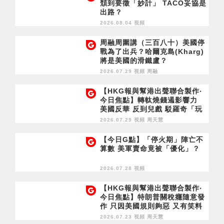
頹到要徵「妙計」 TACO妥協是
出路？
2026.08.04 視頻
周融周圍講（三百八十）美國停
戰為了出兵？哈爾克島(Kharg)
將是美國的滑鐵盧？
2026.07.29 視頻
周融
【HKG報與幫港出聲聯合製作‧
今日焦點】轉軚燒錢遏影響力
美國反華 反到兒戲 駁羅奇「玩
完論」 香港唔靠中國 唔通靠美
2026.07.29 視頻
周天慧
國？
【今日G點】「停火期」陣亡不
算數 美軍賣命竟被「優化」？
2026.07.28 視頻
【HKG報與幫港出聲聯合製作‧
今日焦點】特朗普關稅癮隨意發
作 只因美國規則夠惡 又有笑料
出獄赴英尋庇 英曾扣押極致羞
2026.07.23 視頻
周天慧