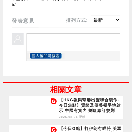
5/
排列方式:
發表意見
相關文章
【HKG報與幫港出聲聯合製作‧
今日焦點】貿談及傳美擬爭地啟
示 中國有實力 劃紅線訂規則
2026.08.04 視頻
【今日G點】打伊朗冇晒符 美軍