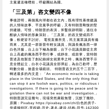
主黨遞送橄欖枝，呼籲團結為國。
「三及第」咨文變四不像
事後證明，兩個風向球都在咨文內，既有理性幕僚建議
的人情味故事、平息黨爭的呼籲，又有特朗普剛愎的堅
持建牆。可惜，特朗普的表演，斧鑿痕跡明顯，過往冷
酷缺人情味的形象深刻，「三及第」的咨文變成四不
像，軟硬皆不討好。 電視直播所見，民主黨眾議員有備
而來，尤其是一群新晉年輕女議員，與議長佩洛西一律
白色洋服，台上台下極為搶眼，台下小花議員聽從主席
台上高處的佩洛西手勢行事，或靜坐、或鼓掌，當特朗
普述及他製造了創紀錄婦女就業率之時，佩洛西雙手示
意全體起立，白衣小花議員全部彈起，為自己歡呼，歷
時數分鐘，搶盡全埸鏡頭。 特朗普咨文約五千二百字，
轉述最多的內文是：「An economic miracle is taking
place in the United States, and the only thing that
can stop it are foolish wars, politics, or ridiculous i
nvestigations. If there is going to be peace and le
gislation there can not be war and investigation.」
特朗普讀完這幾句，現場突然粛殺無聲，沉默了幾秒。
原圖：Pixabay
https://pixabay.com/zh/白色的房子-
华盛顿特区-里程碑-历史-著名-建设-结构-符号-162300