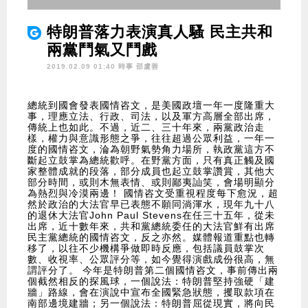
特朗普落力表演真人騷 民主共和
兩黨鬥氣又鬥戲
2019.02.09 01:40 時事
邵盧善
總統到國會發表國情咨文，是美國政壇一年一度隆重大
事，理應立法、行政、司法，以及軍方高層全部出席，
傳統上也如此。不過，近二、三十年來，兩黨政治走
樣，權力與意識形態之爭，往往超過公眾利益，一年一
度的國情咨文，淪為朝野氣勢角力場所，執政黨這方不
斷起立鼓掌為總統歡呼。在野黨方面，只有真正觸及國
家整體成就的段落，部分成員也起立鼓掌讚賞，其他大
部分時間，或則木無表情、或則鄙夷訕笑，會場明顯分
為熱烈與冷漠兩邊！ 國情咨文受重視程度每下愈況，超
然於政治的大法官早已表態不願同淌渾水，現年九十八
的退休大法官John Paul Stevens在任三十五年，從未
出席，近十數年來，共和黨總統委任的大法官鮮有出席
民主黨總統的國情咨文，反之亦然。媒體報道重點也轉
移了，以往不少機構爭做即時反應，包括議員鼓掌次
數、收視率、公眾評分等，如今覺得演戲成份很高，無
謂評分了。 今年是特朗普第二個國情咨文，事前傳出兩
個截然相反的探風球，一個說法：特朗普堅持強硬「建
牆」路線，會在演說中宣布全國緊急狀態，攫取款項在
南部邊境建牆；另一個說法：特朗普屈從現實，將向民