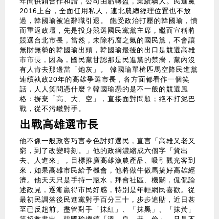
年間供銷合作和諧，公司由虧轉盈，業績驕人。民進黨
2016上台，全面任用私人，連北農總經理位置也不放
過，韓國瑜被迫辭職引退。 飽受政治打壓的韓國瑜，憤
而重返政壇，先是投身競選國民黨黨主席，繼而宣稱將
競選台北市長，當然，未除朽腐之氣的國民黨，不會讓
無財無勢的韓國瑜出頭，韓國瑜最後的出口是競選高雄
市市長，因為，國民黨甘認那是民進黨的禁癵，黨內沒
有人肯去那邊當「炮灰」。 韓國瑜單槍匹馬空降民進黨
連續執政20年的高雄爭選市長，各方面都看作一個笑
話，人人笑問憑什麼？韓國瑜憑的是不一般的競選風
格：摒棄「高、大、空」，直接面對問題；絶不打泥巴
戰，從不污衊對手。
出戰高雄選市長
他不像一般政客巧言令色討好選民，直言「高雄又老又
窮，到了改變時刻。」他的政綱濃縮成六個字「貨出
去、人進來」，目標推廣高雄漁農產品、吸引觀光客到
來，如果高雄市民給予機會，他將做牛做馬搞好高雄經
濟。他天天只是手持一瓶水，拜會社區、機關，侃侃論
述政見，逐漸贏得市民好感，特別是年輕網民喜歡。從
最初民調落後民進黨對手百分三十，步步追貼，近日甚
至已反超前。盡管對手「抺紅」、「抹黑」、「抹黃」