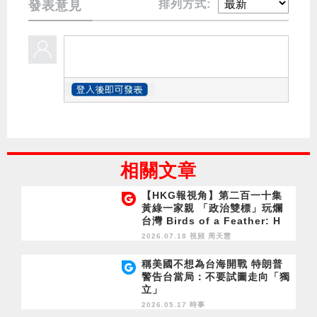
排列方式:
發表意見
相關文章
【HKG報視角】第二百一十集
黃綠一家親 「政治雙標」玩爛
台灣 Birds of a Feather: H
K’s Opposition and Taiwa
2026.07.18 視頻
周天慧
n’s DPP Ruin Taiwan via Po
litical Double Standards
稱美國不想為台海開戰 特朗普
警告台當局：不要試圖走向「獨
立」
2026.05.17 時事