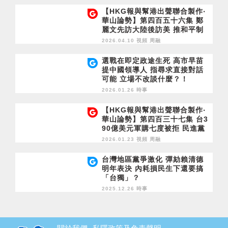
【HKG報與幫港出聲聯合製作‧
華山論勢】第四百五十六集 鄭
麗文先訪大陸後訪美 推和平制
衡「台獨」 藍+白必勝綠？！
2026.04.10 視頻
周融
選戰在即定政途生死 高市早苗
提中國領導人 指尋求直接對話
可能 立場不改談什麼？！
2026.01.26 時事
【HKG報與幫港出聲聯合製作‧
華山論勢】第四百三十七集 台3
90億美元軍購七度被拒 民進黨
被疑自肥 賴清德是陳水扁2.0？
2026.01.23 視頻
周融
台灣地區黨爭激化 彈劾賴清德
明年表決 內耗損民生下還要搞
「台獨」？
2025.12.26 時事