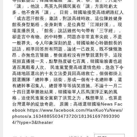
等招數盡出，韓國瑜繼續「溫、良、恭、儉」，只是不
「讓」，他說，馬英九與國民黨在「讓」方面吃虧太
多，他不會再「讓」。 日前，韓國瑜接受高雄網路紅人
「成吉思汗館長」邀請，對談高雄時政。這位陳姓健身
館長身型魁梧，全身刺青，是位典型「江湖好漢」。現
場直播所見，「館長」說話雖然句句帶有「三字經」，
卻是言中有物、的中時弊，問題亦非常直率尖銳，不是
一般莽夫。令人印象深刻的是，韓國瑜耐心聆聽館長的
話語，精準回答所有問題，論述一己政見，既不慷慨激
昂，亦無危言聳聽，整個過程沒有抨擊競選對手。這段
視頻直播後一天，點擊熱度破七百萬，韓國瑜臉書也超
過百萬觀看人次。 民進黨驚覺高雄選情危殆，急急下令
高雄地區選出的十名立法委員回高雄救亡，個個都掛上
競選團隊「總幹事」頭銜，形成一個有十名總幹事，還
有總幹事召集人、總督導等等搞笑措施。不論十一月二
十四日選舉勝敗結果，韓國瑜單人匹馬潔淨正氣的風
格，迫使民進黨全黨窮了洪荒之力，醜態畢呈，也算是
台灣選舉的綻放奇葩。 原圖：高雄選韓國瑜News Fac
ebook
https://www.facebook.com/HanKuoYuNews/
photos/a.1634885503473720/181361697893390
4/?type=3&theater