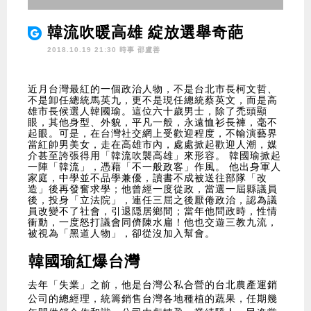
韓流吹暖高雄 綻放選舉奇葩
2018.10.19 21:30 時事
邵盧善
近月台灣最紅的一個政治人物，不是台北市長柯文哲、
不是卸任總統馬英九，更不是現任總統蔡英文，而是高
雄市長候選人韓國瑜。這位六十歲男士，除了禿頭顯
眼，其他身型、外貌，平凡一般，永遠恤衫長褲，毫不
起眼。可是，在台灣社交網上受歡迎程度，不輸演藝界
當紅帥男美女，走在高雄市內，處處掀起歡迎人潮，媒
介甚至誇張得用「韓流吹襲高雄」來形容。 韓國瑜掀起
一陣「韓流」，憑藉「不一般政客」作風。 他出身軍人
家庭，中學並不品學兼優，讀書不成被送往部隊「改
造」後再發奮求學；他曾經一度從政，當選一屆縣議員
後，投身「立法院」，連任三屈之後厭倦政治，認為議
員改變不了社會，引退隠居鄉間；當年他問政時，性情
衝動，一度怒打議會同儕陳水扁！他也交遊三教九流，
被視為「黑道人物」，卻從沒加入幫會。
韓國瑜紅爆台灣
去年「失業」之前，他是台灣公私合營的台北農產運銷
公司的總經理，統籌銷售台灣各地種植的蔬果，任期幾