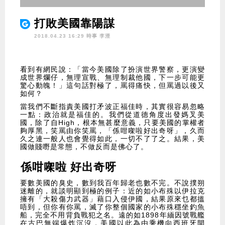
打敗美國靠陽謀
2018.04.23 16:29 時事
李湮
看到有網民說：「當今美國除了扮演世界警察，更演變
成世界爛仔，無理宣戰、無理制裁他國，下一步可能更
驚心動魄！」這句話對極了，罵得痛快，但罵過以後又
如何？
當我們不斷指責美國打矛波正福佳時，其實很容易忽略
一點：政治就是福佳的。我們從道德角度出發媽叉美
國，除了自High，根本無甚麼意義，只要美國的掌權者
夠厚黑，笑罵由你笑罵，「係咁㗎啦好出奇呀」，久而
久之連一般人也會覺得如此，一切不了了之。結果，美
國做賤嘢是常態，不做反而是佛心了。
係咁㗎啦 好出奇呀
要數美國的臭史，數到我百年歸老也數不完。不說撲朔
迷離的，就談明顯到極的例子：近的如小布殊以伊拉克
擁有「大殺傷力武器」藉口入侵伊國，結果原來乜都搵
唔到，但你有你罵，滅了你整個國家的小布殊穩坐釣魚
船，完全不用背負戰犯之名。遠的如1898年緬因號戰艦
在古巴無端爆炸沉沒，美國以此為由乘機向西班牙開