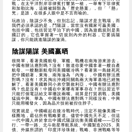
戰，在太平洋對岸菲律賓打響第一槍，一舉奪下菲律賓
和加勒比海，這雖被歸類為「歷史懸案」，但「『懸』
兇」是誰，在很多人眼中是不言而喻的。
玩政治，陰謀少不免，但別忘記，陽謀才是主戰場，而
我們必須承認的是，鬥陽謀，當世沒有國家可贏美國，
包括中國，包括習近平治下的中國，因為遊戲規則是美
國訂的，它也掌握著一切規則內外的利器，它要搞陽
謀，你只能跳進陽謀的漩渦。
陰謀陽謀 美國贏晒
很簡單，看著美國航母、軍艦、戰機在南海游來游去，
中國有辦法應對嗎？沒有！難道你要中國拿著一艘自產
航母、一艘翻新航母同美國曬冷嗎？看著第一島鏈死死
把中國鎖著，東海、南海淪為「內海」，中國有辦法應
對嗎？沒有！求其掏出沖繩同關島兩大海軍基地已經無
解了。看著美國夥同小弟空襲敘利亞，中國有辦法應對
嗎？也是沒有！中國在中東哪有軍事存在？所以習近平
只能打個電話給文翠珊說兩嘴。就算是打貿易戰，美國
猛搞中興、華為，中國有辦法應對嗎？同樣沒有，中興
只能用嘴發火，因為晶片技術被揑住脖子。
現實就是，中國崛起在後冷戰時代，注定不能像美國一
樣圈地，霸佔所有戰略要道。儘管中國先天不足，但這
一代中國人終於拿出中國式陽謀抗衡美國霸權——亞投
行、一帶一路、北斗衛星導航系統、中國製造2025、美
債、外媒所謂的「印度洋珍珠鏈」戰略、非洲戰略等等