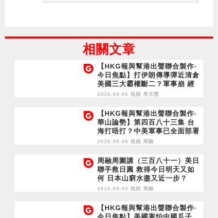
相關文章
【HKG報與幫港出聲聯合製作‧
今日焦點】打伊朗傳導彈近清倉
美國三大霸權斷二？軍事崩 經
濟損
2026.08.06 視頻
周天慧
【HKG報與幫港出聲聯合製作‧
華山論勢】第四百八十三集 台
海打唔打？中美軍事已全面部署
2028年1月台灣選舉是臨界點？
2026.08.06 視頻
周融
周融周圍講（三百八十一）美日
聯手救日圓 救得今日明天又如
何 日本山窮水盡又近一步？
2026.08.05 視頻
周融
【HKG報與幫港出聲聯合製作‧
今日焦點】美國害怕中國瓜子