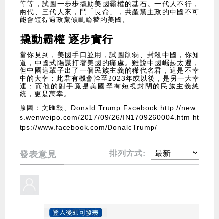
等等，試圖一步步撬動美國霸權的基石。一代人不行，
兩代、三代人來，鬥「長命」，共產黨主政的中國不可
能會短得過政黨傾軋輪替的美國。
撬動霸權 逐步實行
當你見到，美國手口並用，試圖削弱、封殺中國，你知
道，中國式陽謀打著美國的痛處。雖說中國崛起太遲，
但中國這輩子出了一個民族主義的稀代名君，這是不幸
中的大幸；此君有機會幹至2023年或以後，是另一大幸
運；而他的對手竟是美國罕有短視封閉的民族主義總
統，更是萬幸。
原圖：文匯報、Donald Trump Facebook
http://new
s.wenweipo.com/2017/09/26/IN1709260004.htm
ht
tps://www.facebook.com/DonaldTrump/
排列方式:
發表意見