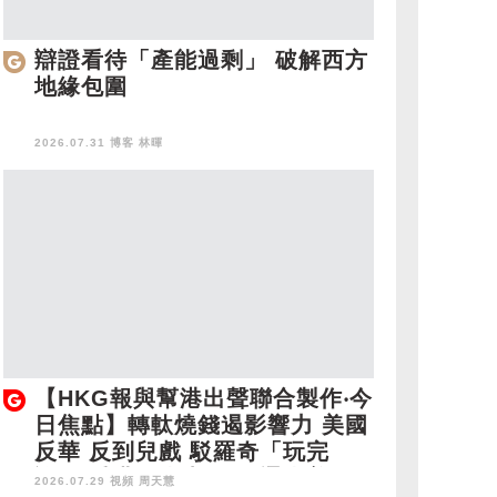
辯證看待「產能過剩」 破解西方
地緣包圍
2026.07.31 博客
林暉
【HKG報與幫港出聲聯合製作‧今
日焦點】轉軚燒錢遏影響力 美國
反華 反到兒戲 駁羅奇「玩完
論」 香港唔靠中國 唔通靠美
2026.07.29 視頻
周天慧