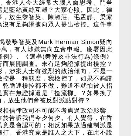
，香港人今天經常大腦入面思考、鬥爭
還是藍絲黃絲互毆？大家心照。因此，律
事，放生黎智英、陳淑莊、毛孟靜、梁家
為沒有足夠證據向眾人提出檢控。這件事
黎智英及Mark Herman Simon疑向
00萬，有人涉嫌無向立會申報。廉署因此
條例》、《選舉(舞弊及非法行為)條例》
行而展開調查。未有足夠證據提出檢控？
彩，涉案人士有強烈的政治傾向，不是一
檢控是一種態度，我檢控了，如果不夠證
。乾脆連檢控都不做，難道不就怕被人指
是實在無證據還是「揸流攤」？如果換了
物，放生他們會被反對派點對待？
我相信律政司不可能不考慮過政治影響。
在於告訴我們今夕何夕。有人覺得，在香
民意是會認可的；相反如果放過建制派是
追打。香港究竟是誰人之天下，在此不說