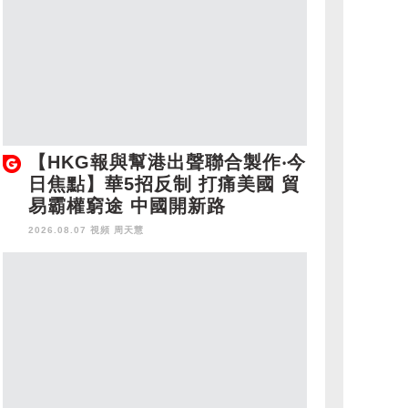
【HKG報與幫港出聲聯合製作‧今
日焦點】華5招反制 打痛美國 貿
易霸權窮途 中國開新路
2026.08.07 視頻
周天慧