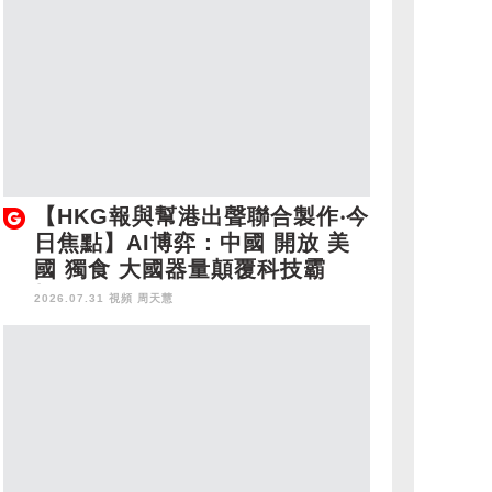
【HKG報與幫港出聲聯合製作‧今
日焦點】AI博弈：中國 開放 美
國 獨食 大國器量顛覆科技霸
權！
2026.07.31 視頻
周天慧