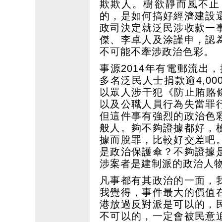
欺欺人。樹欲靜而風不止
的，是如何搞好經濟建設
政司決定就泛民涉收款一
傑、李卓人及涂謹申，認
不可能不牽涉政治色彩。
事源2014年有電郵流出，揭發
多名泛民人士捐款逾4,0
以眾人涉干犯《防止賄賂
以及公職人員行為失當罪
但這件事有強烈的政治色
般人。夠不夠證據都好，
據而脫罪，比較好交差吧
是政治保護傘？不夠證據
涉案者是建制派的政治人
凡事都有其政治的一面，
我覺得，事件最大的價值
港放過反對派是可以的，
不可以的，一定會被民意