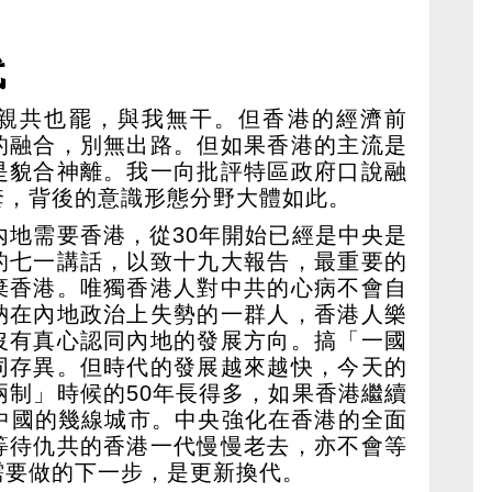
代
親共也罷，與我無干。但香港的經濟前
的融合，別無出路。但如果香港的主流是
是貌合神離。我一向批評特區政府口說融
套，背後的意識形態分野大體如此。
內地需要香港，從30年開始已經是中央是
的七一講話，以致十九大報告，最重要的
棄香港。唯獨香港人對中共的心病不會自
納在內地政治上失勢的一群人，香港人樂
沒有真心認同內地的發展方向。搞「一國
同存異。但時代的發展越來越快，今天的
兩制」時候的50年長得多，如果香港繼續
為中國的幾線城市。中央強化在香港的全面
等待仇共的香港一代慢慢老去，亦不會等
需要做的下一步，是更新換代。