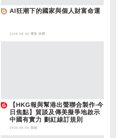
AI狂潮下的國家與個人財富命運
2026.08.06 博客
林暉
【HKG報與幫港出聲聯合製作‧今
日焦點】貿談及傳美擬爭地啟示
中國有實力 劃紅線訂規則
2026.08.04 視頻