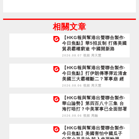
相關文章
【HKG報與幫港出聲聯合製作‧
今日焦點】華5招反制 打痛美國
貿易霸權窮途 中國開新路
2026.08.07 視頻
周天慧
【HKG報與幫港出聲聯合製作‧
今日焦點】打伊朗傳導彈近清倉
美國三大霸權斷二？軍事崩 經
濟損
2026.08.06 視頻
周天慧
【HKG報與幫港出聲聯合製作‧
華山論勢】第四百八十三集 台
海打唔打？中美軍事已全面部署
2028年1月台灣選舉是臨界點？
2026.08.06 視頻
周融
【HKG報與幫港出聲聯合製作‧
今日焦點】美國害怕中國瓜子