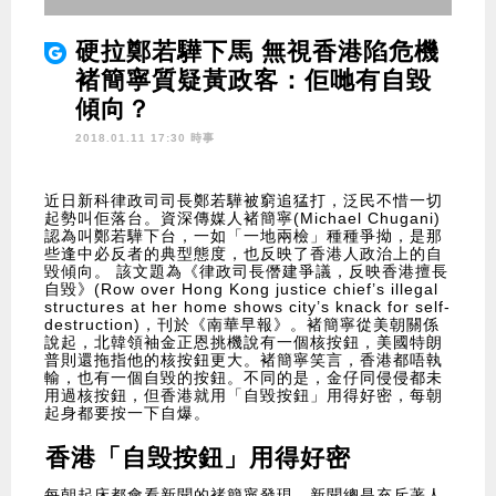
硬拉鄭若驊下馬 無視香港陷危機
褚簡寧質疑黃政客：佢哋有自毀
傾向？
2018.01.11 17:30 時事
近日新科律政司司長鄭若驊被窮追猛打，泛民不惜一切
起勢叫佢落台。資深傳媒人褚簡寧(Michael Chugani)
認為叫鄭若驊下台，一如「一地兩檢」種種爭拗，是那
些逢中必反者的典型態度，也反映了香港人政治上的自
毀傾向。 該文題為《律政司長僭建爭議，反映香港擅長
自毀》(Row over Hong Kong justice chief’s illegal
structures at her home shows city’s knack for self-
destruction)，刊於《南華早報》。褚簡寧從美朝關係
說起，北韓領袖金正恩挑機說有一個核按鈕，美國特朗
普則還拖指他的核按鈕更大。褚簡寧笑言，香港都唔執
輸，也有一個自毀的按鈕。不同的是，金仔同侵侵都未
用過核按鈕，但香港就用「自毀按鈕」用得好密，每朝
起身都要按一下自爆。
香港「自毁按鈕」用得好密
每朝起床都會看新聞的褚簡寧發現，新聞總是充斥著人