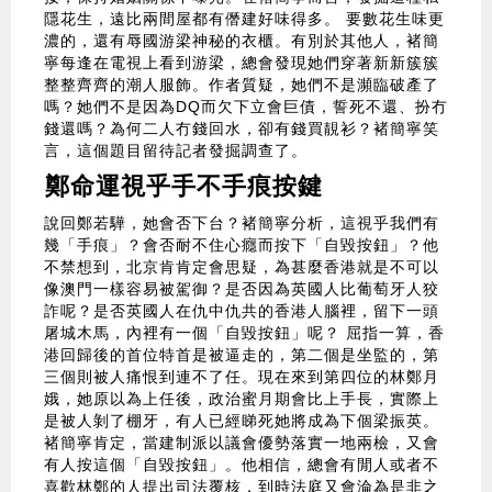
隱花生，遠比兩間屋都有僭建好味得多。 要數花生味更
濃的，還有辱國游梁神秘的衣櫃。有別於其他人，褚簡
寧每逢在電視上看到游梁，總會發現她們穿著新新簇簇
整整齊齊的潮人服飾。作者質疑，她們不是瀕臨破產了
嗎？她們不是因為DQ而欠下立會巨債，誓死不還、扮冇
錢還嗎？為何二人冇錢回水，卻有錢買靚衫？褚簡寧笑
言，這個題目留待記者發掘調查了。
鄭命運視乎手不手痕按鍵
說回鄭若驊，她會否下台？褚簡寧分析，這視乎我們有
幾「手痕」？會否耐不住心癮而按下「自毀按鈕」？他
不禁想到，北京肯肯定會思疑，為甚麼香港就是不可以
像澳門一樣容易被駕御？是否因為英國人比葡萄牙人狡
詐呢？是否英國人在仇中仇共的香港人腦裡，留下一頭
屠城木馬，內裡有一個「自毀按鈕」呢？ 屈指一算，香
港回歸後的首位特首是被逼走的，第二個是坐監的，第
三個則被人痛恨到連不了任。現在來到第四位的林鄭月
娥，她原以為上任後，政治蜜月期會比上手長，實際上
是被人剝了棚牙，有人已經睇死她將成為下個梁振英。
褚簡寧肯定，當建制派以議會優勢落實一地兩檢，又會
有人按這個「自毀按鈕」。他相信，總會有閒人或者不
喜歡林鄭的人提出司法覆核，到時法庭又會淪為是非之