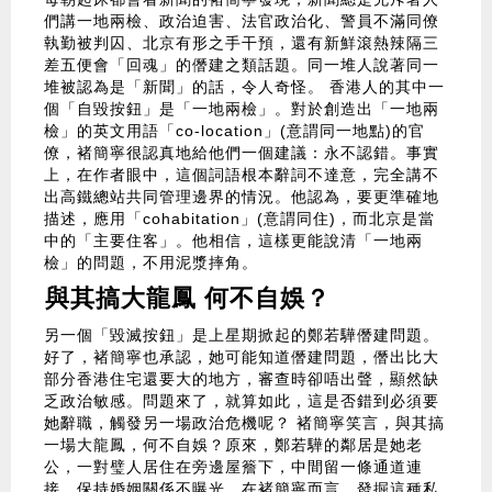
們講一地兩檢、政治迫害、法官政治化、警員不滿同僚
執勤被判囚、北京有形之手干預，還有新鮮滾熱辣隔三
差五便會「回魂」的僭建之類話題。同一堆人說著同一
堆被認為是「新聞」的話，令人奇怪。 香港人的其中一
個「自毀按鈕」是「一地兩檢」。對於創造出「一地兩
檢」的英文用語「co-location」(意謂同一地點)的官
僚，褚簡寧很認真地給他們一個建議：永不認錯。事實
上，在作者眼中，這個詞語根本辭詞不達意，完全講不
出高鐵總站共同管理邊界的情況。他認為，要更準確地
描述，應用「cohabitation」(意謂同住)，而北京是當
中的「主要住客」。他相信，這樣更能說清「一地兩
檢」的問題，不用泥漿摔角。
與其搞大龍鳳 何不自娛？
另一個「毀滅按鈕」是上星期掀起的鄭若驊僭建問題。
好了，褚簡寧也承認，她可能知道僭建問題，僭出比大
部分香港住宅還要大的地方，審查時卻唔出聲，顯然缺
乏政治敏感。問題來了，就算如此，這是否錯到必須要
她辭職，觸發另一場政治危機呢？ 褚簡寧笑言，與其搞
一場大龍鳳，何不自娛？原來，鄭若驊的鄰居是她老
公，一對璧人居住在旁邊屋簷下，中間留一條通道連
接，保持婚姻關係不曝光。在褚簡寧而言，發掘這種私