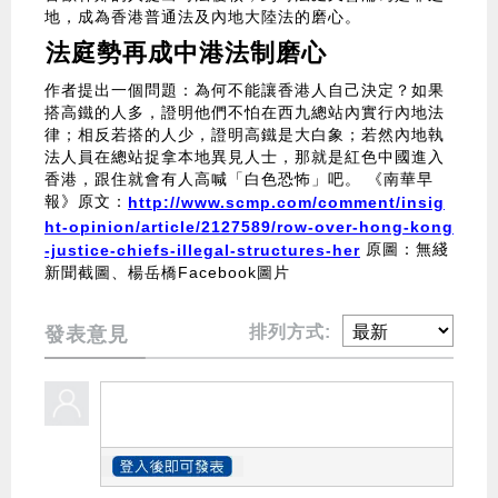
地，成為香港普通法及內地大陸法的磨心。
法庭勢再成中港法制磨心
作者提出一個問題：為何不能讓香港人自己決定？如果
搭高鐵的人多，證明他們不怕在西九總站內實行內地法
律；相反若搭的人少，證明高鐵是大白象；若然內地執
法人員在總站捉拿本地異見人士，那就是紅色中國進入
香港，跟住就會有人高喊「白色恐怖」吧。 《南華早
報》原文：
http://www.scmp.com/comment/insig
ht-opinion/article/2127589/row-over-hong-kong
原圖：無綫
-justice-chiefs-illegal-structures-her
新聞截圖、楊岳橋Facebook圖片
排列方式:
發表意見