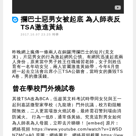
攔巴士惡男女被起底 為人師表反
TSA激進黃絲
2017.10.07 23:25 時事
昨晚網上瘋傳一條兩人在銅鑼灣攔巴士的短片(見文
末)，片惡男女的行為激起網民公憤。有網民迅速起底兩
人身份，原來當中男子姓王任職補習老師，女子則姓伍
育有一名年幼女兒，兩人皆屬激進黃絲帶，今年6月曾
經一起去立法會出席小三TSA公聽會，當時女的撕毀TS
A卷，男的撒溪錢。
曾在學校門外燒試卷
其後TSA改為BCA，伍趁英文科考試時帶同女兒與王一
起到嘉諾撒聖家學校（九龍塘）門外抗議，校方勸阻離
開無效，二人更當場放火燒試卷，最終需召警到場由消
防滅火。 行為一低B，通常係黃絲。究竟這對男女如何
為人師表為人母親，立即去片睇睇！ [embed] 原片︰
網絡視頻
https://www.youtube.com/watch?v=1W5D
NZMCqA0
原圖：網絡圖片、網絡視頻截圖
https://ww