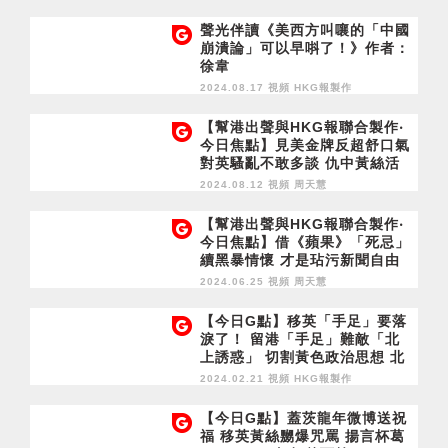
聲光伴讀《美西方叫嚷的「中國
崩潰論」可以早唞了！》作者：
徐韋
2024.08.17 視頻
HKG報製作
【幫港出聲與HKG報聯合製作‧
今日焦點】見美金牌反超舒口氣
對英騷亂不敢多談 仇中黃絲活
得很辛苦
2024.08.12 視頻
周天慧
【幫港出聲與HKG報聯合製作‧
今日焦點】借《蘋果》「死忌」
續黑暴情懷 才是玷污新聞自由
嘲扮濟公慶回歸 黃友無知又無
2024.06.25 視頻
周天慧
恥
【今日G點】移英「手足」要落
淚了！ 留港「手足」難敵「北
上誘惑」 切割黃色政治思想 北
上尋歡爽歪歪
2024.02.21 視頻
HKG報製作
【今日G點】蓋茨龍年微博送祝
福 移英黃絲嬲爆咒罵 揚言杯葛