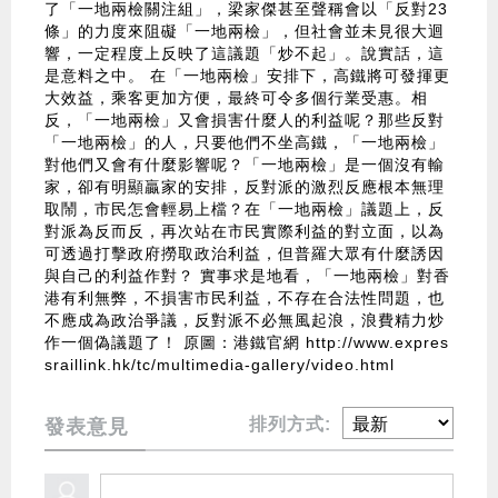
了「一地兩檢關注組」，梁家傑甚至聲稱會以「反對23
條」的力度來阻礙「一地兩檢」，但社會並未見很大迴
響，一定程度上反映了這議題「炒不起」。說實話，這
是意料之中。 在「一地兩檢」安排下，高鐵將可發揮更
大效益，乘客更加方便，最終可令多個行業受惠。相
反，「一地兩檢」又會損害什麼人的利益呢？那些反對
「一地兩檢」的人，只要他們不坐高鐵，「一地兩檢」
對他們又會有什麼影響呢？「一地兩檢」是一個沒有輸
家，卻有明顯贏家的安排，反對派的激烈反應根本無理
取鬧，市民怎會輕易上檔？在「一地兩檢」議題上，反
對派為反而反，再次站在市民實際利益的對立面，以為
可透過打擊政府撈取政治利益，但普羅大眾有什麼誘因
與自己的利益作對？ 實事求是地看，「一地兩檢」對香
港有利無弊，不損害市民利益，不存在合法性問題，也
不應成為政治爭議，反對派不必無風起浪，浪費精力炒
作一個偽議題了！ 原圖：
港鐵官網
http://www.expres
sraillink.hk/tc/multimedia-gallery/video.html
排列方式:
發表意見