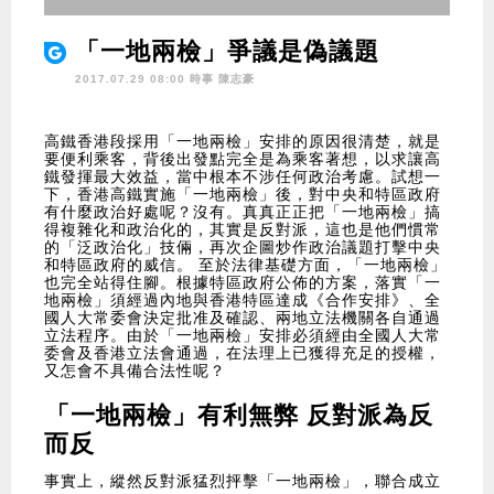
「一地兩檢」爭議是偽議題
2017.07.29 08:00 時事
陳志豪
高鐵香港段採用「一地兩檢」安排的原因很清楚，就是
要便利乘客，背後出發點完全是為乘客著想，以求讓高
鐵發揮最大效益，當中根本不涉任何政治考慮。試想一
下，香港高鐵實施「一地兩檢」後，對中央和特區政府
有什麼政治好處呢？沒有。真真正正把「一地兩檢」搞
得複雜化和政治化的，其實是反對派，這也是他們慣常
的「泛政治化」技倆，再次企圖炒作政治議題打擊中央
和特區政府的威信。 至於法律基礎方面，「一地兩檢」
也完全站得住腳。根據特區政府公佈的方案，落實「一
地兩檢」須經過內地與香港特區達成《合作安排》、全
國人大常委會決定批准及確認、兩地立法機關各自通過
立法程序。由於「一地兩檢」安排必須經由全國人大常
委會及香港立法會通過，在法理上已獲得充足的授權，
又怎會不具備合法性呢？
「一地兩檢」有利無弊 反對派為反
而反
事實上，縱然反對派猛烈抨擊「一地兩檢」，聯合成立