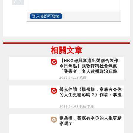
相關文章
【HKG報與幫港出聲聯合製作‧
今日焦點】張敬軒稱社會氣氛
「受害者」名人昔播政治狂熱
動蕩對得起香港？
2026.04.13 視頻
聲光伴讀《楊岳橋，案底有令你
的人生更精彩嗎？》作者：李湮
2026.04.03 視頻
李湮
楊岳橋，案底有令你的人生更精
彩嗎？