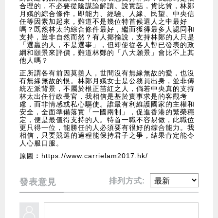
合理的，不必要從陰謀論解讀。說實話，貨比貨，林鄭
月娥的綜合條件，即能力、經驗、人緣、民望、中央信
任等因素加起來，難道不是幾位特首候選人之中最好
嗎？既然林太的綜合條件最好，繼而獲得最多人認同和
支持，豈非自然而然？有人揶揄說，支持林鄭的人只是
「選贏的人，不是選事」，但即使從各人暫已發表的政
綱和願景來評價，難道林鄭的「八大願景」會比不上其
他人嗎？
正所謂各有前因莫羨人，世間沒有無緣無故的愛，也沒
有無緣無故的恨。林鄭月娥女士是公務員出身，並非傳
統左派背景，不屬於根正苗紅之人，倘若中央真的支持
林太出任行政長官，我相信是基於實事求是的客觀考
慮，而非情感或私心驅使。誰最有利維護國家的主權和
安全，全面準備落實「一國兩制」，促進香港的繁榮穩
定，便是最值得支持的人。特首一職不容易做，此職位
更只得一位，能勝任的人必須要有很好的綜合能力。我
相信，只要競選的過程能保持君子之爭，結果肯定能令
人心服口服。
原圖︰https://www.carrielam2017.hk/
排列方式:
發表意見