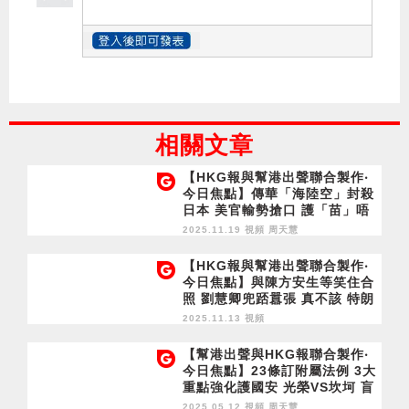
相關文章
【HKG報與幫港出聲聯合製作‧
今日焦點】傳華「海陸空」封殺
日本 美官輸勢搶口 護「苗」唔
自量 再有涉煽不投票被捕 黃黑
2025.11.19 視頻
周天慧
不重民生 只愛奪權
【HKG報與幫港出聲聯合製作‧
今日焦點】與陳方安生等笑住合
照 劉慧卿兜踎囂張 真不該 特朗
普損民主 黃台仰搵嘢賴 拒面對
2025.11.13 視頻
西方黑暗
【幫港出聲與HKG報聯合製作‧
今日焦點】23條訂附屬法例 3大
重點強化護國安 光榮VS坎坷 盲
反者永不明白愛國自豪
2025.05.12 視頻
周天慧