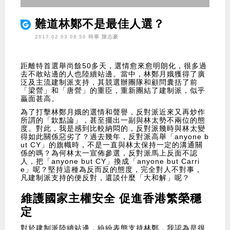
難道林鄭不是最佳人選？
2017.02.03 08:50 時事
陳志豪
距離特首選舉尚餘50多天，選情愈來愈明朗化，很多過
去不敢站邊的人也陸續站邊。當中，林鄭月娥獲得了廣
泛及主流建制派支持，其競選辦團隊和顧問囊括了前
「梁營」和「唐營」的重臣，重新團結了建制派，似乎
贏面甚高。
為了打擊林鄭月娥的選情和聲譽，反對派近來又再炒作
所謂的「欽點論」，甚至擺出一副與林太勢不兩位的態
度。對此，我是感到比較納悶的，反對派幾時與林太變
得如此關係惡劣了？過去幾年，反對派高舉「anyone b
ut CY」的旗幟時，不是一直與林太保持一定的溝通關
係的嗎？為何林太一宣佈參選，反對派馬上反面不認
人，把「anyone but CY」換成「anyone but Carri
e」呢？堅持這種為反而反的態度，完全對人不對事，
凡建制派支持的便反對，還談什麼「大和解」呢？
維護國家主權安全 促進香港繁榮穩
定
對於建制派陸續站邊，紛紛表態支持林鄭，我認為是很