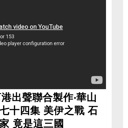
幫港出聲聯合製作‧華山
七十四集 美伊之戰 石
家 竟是這三國