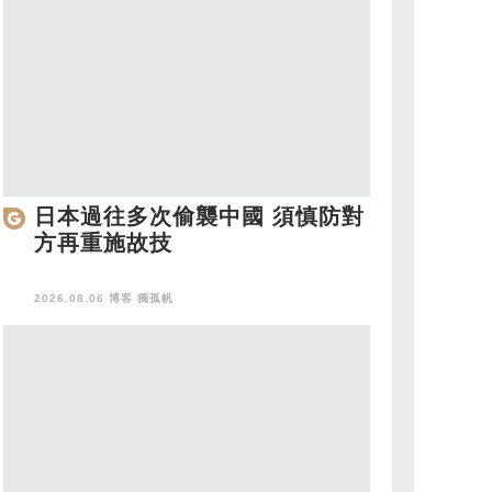
日本過往多次偷襲中國 須慎防對
方再重施故技
2026.08.06 博客
獨孤帆