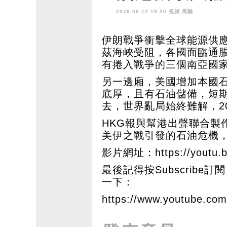
2026.06.12 19:30 視頻
周融
伊朗戰爭衝擊全球能源供
茲海峽受阻，各國面臨通
有捲入戰爭的三個南亞國
另一邊廂，美國增加本國
底厚，且有石油儲備，短
去，世界亂局始終難解，2
HKG報與幫港出聲聯合製
美伊之戰引發的石油危機
影片網址：
https://yout
最後記得按Subscribe訂閱 
一下：
https://www.youtube.c