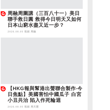
周融周圍講（三百八十一）美日
聯手救日圓 救得今日明天又如何
日本山窮水盡又近一步？
2026.08.05 視頻
周融
【HKG報與幫港出聲聯合製作‧今
日焦點】美國害怕中國瓜子 白宮
小丑共治 陷入作死輪迴
2026.08.05 視頻
周天慧