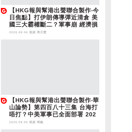
【HKG報與幫港出聲聯合製作‧今
日焦點】打伊朗傳導彈近清倉 美
國三大霸權斷二？軍事崩 經濟損
2026.08.06 視頻
周天慧
【HKG報與幫港出聲聯合製作‧華
山論勢】第四百八十三集 台海打
唔打？中美軍事已全面部署 202
8年1月台灣選舉是臨界點？
2026.08.06 視頻
周融