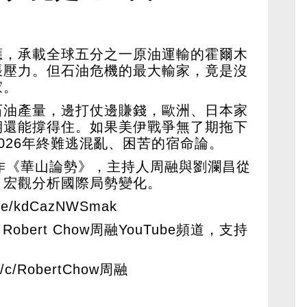
應，承載全球五分之一原油運輸的霍爾木
脹壓力。但石油危機的最大輸家，竟是沒
家。
石油產量，邊打仗邊賺錢，歐洲、日本家
期還能撐得住。如果美伊戰爭無了期拖下
026年終難逃混亂、困苦的宿命論。
作《華山論勢》，主持人周融與劉瀾昌從
，宏觀分析國際局勢變化。
u.be/kdCazNWSmak
Robert Chow周融YouTube頻道，支持
om/c/RobertChow周融