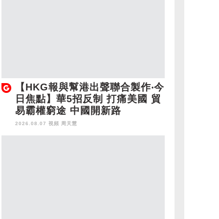
【HKG報與幫港出聲聯合製作‧今
日焦點】華5招反制 打痛美國 貿
易霸權窮途 中國開新路
2026.08.07 視頻
周天慧