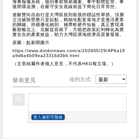
海事報備系統，做到事前簡易備案、事中動態監管、事
後閉環追溯，在嚴守安全底線前提下簡化日常管控。
遊艇雙向自由行是大灣區規則銜接的標誌性舉措。頂層
立法破除壁壘只是起點，精細化配套落地才是激活產業
的關鍵。持續優化細則、補齊軟硬件短板，真正實現港
艇順暢北上、北艇從容南下，方能把政策紅利轉化為實
實在在的產業效益，助力大灣區濱海經濟高質量發展。
原圖：點新聞圖片
https://www.dotdotnews.com/a/202605/29/AP6a19
a9d6e4b09ea23316d3b6.html
（文章純屬作者個人意見，不代表HKG報立場。）
排列方式:
發表意見