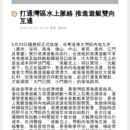
打通灣區水上脈絡 推進遊艇雙向
互通
2026.06.07 16:00 博客
馮煒光
5月29日國務院正式批復，在粵港澳大灣區內地九市
（廣州、深圳、珠海、佛山、中山、東莞、惠州、江門
及肇慶）實行港澳遊艇自由行。合資格的港澳遊艇可享
有免擔保及臨時船舶國籍登記政策，大大降低了北上的
資金成本與申請門檻。「港艇北上」得以實現，「北艇
南下」也正在協調中，香港和內地遊艇雙向流通，有助
激發大灣區萬億遊艇經濟潛力。政策落地釋放巨大發展
紅利，但落地環節仍存配套短板，必須打通落實難點，
才能避開「大門已開、小門難行」的落地困局。
新政策帶來全方位經濟增量，重塑灣區濱海產業格局。
過往港澳遊艇入境需繳納數十萬至上百萬元擔保金，還
要變更船舶註冊，繁瑣手續令多數船東望而卻步，香港
上萬艘遊艇與內地碼頭資源長期割裂閒置。免擔保與臨
時國籍登記落地後，港澳遊艇保留原有船隻，憑臨時證
照即可在大灣區的九個城市水域自由航行、多次往返，
通關時長由數小時壓縮至十餘分鐘，大幅降低跨境出行
成本。在消費端，「港艇北上」帶動內地濱海文旅、高
端餐飲、海島度假升級，香港船東停泊、維修、補給需