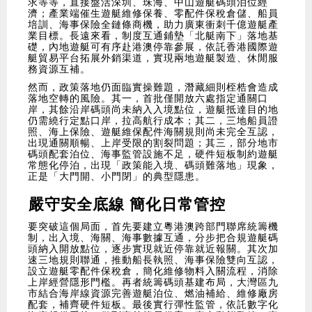
求等等，直接盤活深圳、珠海、中山遊艇碼頭泊位經
濟；產業端催生遊艇維修保養、零配件保稅倉儲、船員
培訓、海事保險全鏈條商機，助力廣東衝刺千億遊艇產
業目標。長遠來看，制度互通鋪墊「北艇南下」落地基
礎，內地遊艇可有序赴港澳停靠參展，依託香港國際遊
艇貿易平台拓展外銷渠道，實現兩地遊艇製造、休閒服
務資源互補。
然而，政策落地仍面臨實操難題，潛藏細則桎梏會造成
落地空轉的風險。其一，首批僅開放六處指定通關口
岸，其餘沿岸碼頭尚未納入入境點位，遊艇抵達目的地
仍需繞行定點口岸，拉高航行成本；其二，三地船員證
照、海上保險、遊艇維保配件海關規則尚未完全互認，
出現通關順暢、上岸受限的割裂問題；其三，部分地市
碼頭配套泊位、海事監管設施不足，硬件短板制約遊艇
常態化停泊，出現「政策能入境、碼頭難落地」現象，
正是「大門開、小門閉」的典型隱患。
嚴守安全底線 簡化日常管控
要突破這個局面，首先要建立粵港澳跨部門聯席統籌機
制，出入境、海關、海事數據互通，分步把合規遊艇碼
頭納入開放點位，逐步實現就近停靠就近報關。其次加
速三地規則聯通，推動船長執照、海事保險雙向互認，
設立遊艇零配件保稅倉，簡化維修物料入關流程，消除
上岸經營隱形門檻。再者統籌碼頭基建布局，大灣區九
市結合海岸線資源完善遊艇泊位、燃油補給、維修廠房
配套，補齊硬件短板。最後實行彈性監管，依託數字化