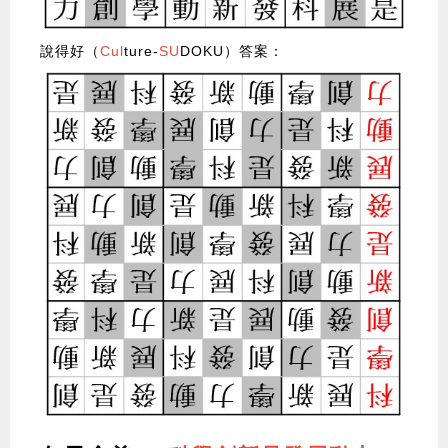
說得好（
Cul
ture-
SU
DOKU）答案：