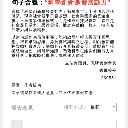
句子含義：
“科學創新是發展動力”
選擇「科學創新是發展動力」勉勵青年，十分切合時代
所需。現今社會競爭日趨激烈，社會與國家的長遠進
步，不再依靠傳統模式，而是倚靠科技與創新。青年是
社會最具活力、思維靈活、敢於突破的一群人，擁有充
沛潛力與探索精神。
以這句話作為價值引導，能夠啟發年輕人摒棄守舊思
想，培養求知思維、勇於嘗試與獨立思考。明白創新能
夠帶動社會進步，驅動各行各業持續發展。鼓勵青年積
極裝備自己，鑽研新知識，憑藉科學思維與創新能力貢
獻社會，把握時代機遇，成就個人價值。
立法會議員、教聯會副會長
鄧飛校長
260531
原圖：作者提供
文章純屬作者個人意見，並不代表本報立場
排列方式:
發表意見