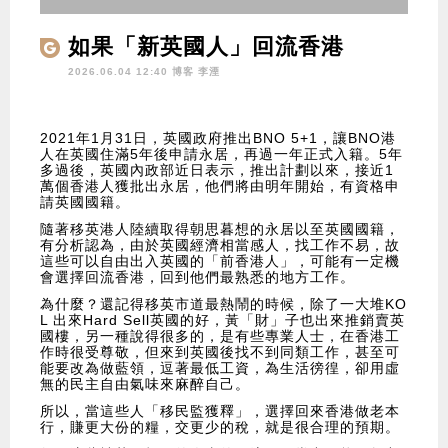
如果「新英國人」回流香港
2026.06.04 12:40 博客
李湮
2021年1月31日，英國政府推出BNO 5+1，讓BNO港
人在英國住滿5年後申請永居，再過一年正式入籍。5年
多過後，英國內政部近日表示，推出計劃以來，接近1
萬個香港人獲批出永居，他們將由明年開始，有資格申
請英國國籍。
隨著移英港人陸續取得朝思暮想的永居以至英國國籍，
有分析認為，由於英國經濟相當感人，找工作不易，故
這些可以自由出入英國的「前香港人」，可能有一定機
會選擇回流香港，回到他們最熟悉的地方工作。
為什麼？還記得移英市道最熱鬧的時候，除了一大堆KO
L 出來Hard Sell英國的好，黃「財」子也出來推銷賣英
國樓，另一種說得很多的，是有些專業人士，在香港工
作時很受尊敬，但來到英國後找不到同類工作，甚至可
能要改為做藍領，逗著最低工資，為生活徬徨，卻用虛
無的民主自由氣味來麻醉自己。
所以，當這些人「移民監獲釋」，選擇回來香港做老本
行，賺更大份的糧，交更少的稅，就是很合理的預期。