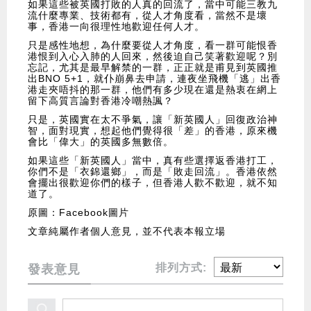
如果這些被英國打敗的人真的回流了，當中可能三教九
流什麼專業、技術都有，從人才角度看，當然不是壞
事，香港一向很理性地歡迎任何人才。
只是感性地想，為什麼要從人才角度，看一群可能恨香
港恨到入心入肺的人回來，然後迫自己笑著歡迎呢？別
忘記，尤其是最早解禁的一群，正正就是甫見到英國推
出BNO 5+1，就仆崩鼻去申請，連夜坐飛機「逃」出香
港走夾唔抖的那一群，他們有多少現在還是熱衷在網上
留下高質言論對香港冷嘲熱諷？
只是，英國實在太不爭氣，讓「新英國人」回復政治神
智，面對現實，想起他們覺得很「差」的香港，原來機
會比「偉大」的英國多無數倍。
如果這些「新英國人」當中，真有些選擇返香港打工，
你們不是「衣錦還鄉」，而是「敗走回流」。香港依然
會擺出很歡迎你們的樣子，但香港人歡不歡迎，就不知
道了。
原圖：Facebook圖片
文章純屬作者個人意見，並不代表本報立場
排列方式:
發表意見