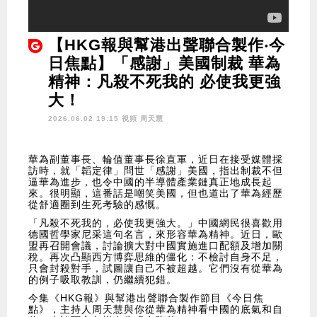
【HKG報與幫港出聲聯合製作‧今
日焦點】「感謝」美國制裁 華為
精神：凡殺不死我的 必使我更強
大！
2026.06.02 19:15 視頻
周天慧
華為副董事長、輪值董事長徐直軍，近日在接受媒體採
訪時，就「韜定律」問世「感謝」美國，指出制裁不但
逼華為進步，也令中國的半導體產業鏈真正地成長起
來。很明顯，這番話是嘲笑美國，但也道出了華為經歷
從舒適圈到生死考驗的感慨。
「凡殺不死我的，必使我更強大。」中國網民很喜歡用
德國哲學家尼采這句名言，來形容華為精神。近日，歐
盟再召開會議，討論擴大對中國實施進口配額及增加關
稅。再次凸顯西方博弈思維的僵化：不檢討自身不足，
只會封殺對手，試圖讓自己不被超越。它們沒有從華為
的例子吸取教訓，仍繼續犯錯。
今集《HKG報》與幫港出聲聯合製作節目《今日焦
點》，主持人周天慧與你從華為精神看中國的底氣和自