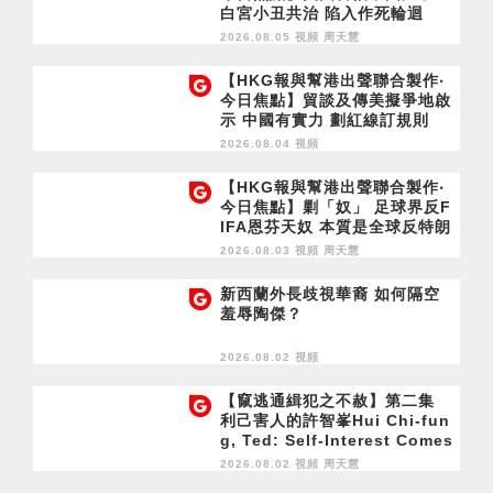
白宮小丑共治 陷入作死輪迴
2026.08.05 視頻
周天慧
【HKG報與幫港出聲聯合製作‧
今日焦點】貿談及傳美擬爭地啟
示 中國有實力 劃紅線訂規則
2026.08.04 視頻
【HKG報與幫港出聲聯合製作‧
今日焦點】剿「奴」 足球界反F
IFA恩芬天奴 本質是全球反特朗
普
2026.08.03 視頻
周天慧
新西蘭外長歧視華裔 如何隔空
羞辱陶傑？
2026.08.02 視頻
【竄逃通緝犯之不赦】第二集
利己害人的許智峯Hui Chi-fun
g, Ted: Self-Interest Comes
at Others' Expense
2026.08.02 視頻
周天慧