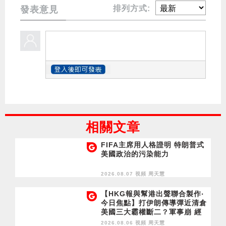
排列方式:
發表意見
相關文章
FIFA主席用人格證明 特朗普式
美國政治的污染能力
2026.08.07 視頻
周天慧
【HKG報與幫港出聲聯合製作‧
今日焦點】打伊朗傳導彈近清倉
美國三大霸權斷二？軍事崩 經
濟損
2026.08.06 視頻
周天慧