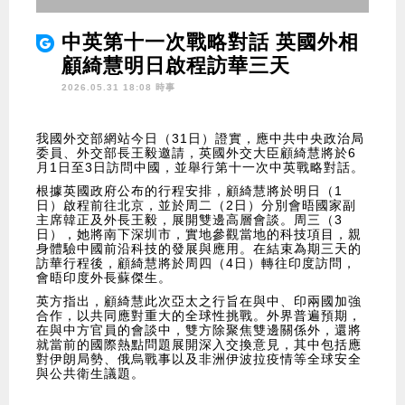
中英第十一次戰略對話 英國外相
顧綺慧明日啟程訪華三天
2026.05.31 18:08 時事
我國外交部網站今日（31日）證實，應中共中央政治局
委員、外交部長王毅邀請，英國外交大臣顧綺慧將於6
月1日至3日訪問中國，並舉行第十一次中英戰略對話。
根據英國政府公布的行程安排，顧綺慧將於明日（1
日）啟程前往北京，並於周二（2日）分別會晤國家副
主席韓正及外長王毅，展開雙邊高層會談。周三（3
日），她將南下深圳市，實地參觀當地的科技項目，親
身體驗中國前沿科技的發展與應用。在結束為期三天的
訪華行程後，顧綺慧將於周四（4日）轉往印度訪問，
會晤印度外長蘇傑生。
英方指出，顧綺慧此次亞太之行旨在與中、印兩國加強
合作，以共同應對重大的全球性挑戰。外界普遍預期，
在與中方官員的會談中，雙方除聚焦雙邊關係外，還將
就當前的國際熱點問題展開深入交換意見，其中包括應
對伊朗局勢、俄烏戰事以及非洲伊波拉疫情等全球安全
與公共衛生議題。