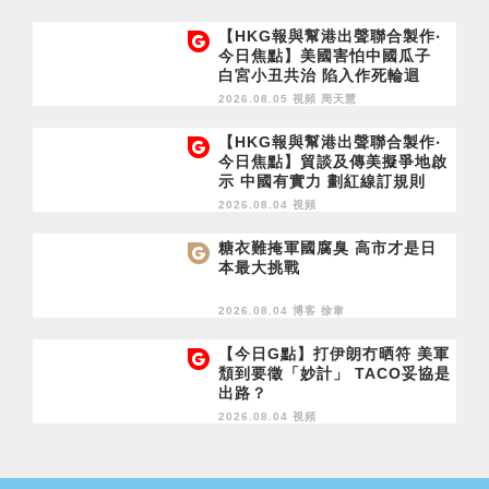
【HKG報與幫港出聲聯合製作‧
今日焦點】美國害怕中國瓜子
白宮小丑共治 陷入作死輪迴
2026.08.05 視頻
周天慧
【HKG報與幫港出聲聯合製作‧
今日焦點】貿談及傳美擬爭地啟
示 中國有實力 劃紅線訂規則
2026.08.04 視頻
糖衣難掩軍國腐臭 高市才是日
本最大挑戰
2026.08.04 博客
徐韋
【今日G點】打伊朗冇晒符 美軍
頹到要徵「妙計」 TACO妥協是
出路？
2026.08.04 視頻