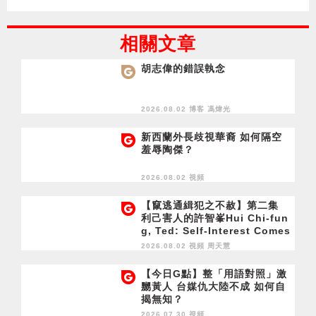
相關文章
胡志偉的錯誤執念
2026.08.02 博客
馮煒光
新西蘭外長歧視華裔 如何隔空
羞辱陶傑？
2026.08.02 視頻
【竄逃通緝犯之不赦】第二集
利己害人的許智峯Hui Chi-fun
g, Ted: Self-Interest Comes
at Others' Expense
2026.08.02 視頻
周天慧
【今日G點】整「用語對照」激
嬲黃人 台媒仇大陸不成 如何自
揭無知？
2026.07.30 視頻