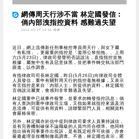
網傳周天行涉不當 林定國發信︰
倘內部洩指控資料 感難過失望
2026.05.27 12:56 時事
近日，網上流傳新任刑事檢控專員周天行，與女下屬
「有私情」，更嚴重的指控是「濫用公帑拍拖」。上周
六(5月23日)，律政司發聲明否認說法，直指指控並無
根據，屬無中生有及惡意抹黑，並把事件轉交執法部門
跟進，以作調查。
有指律政司司長林定國，昨日(5月26日)向律政司全體
人員發信，重申有關對周天行的指控毫無根據，又表示
有言指控是來自「內部人士」所提供的資料，林定國坦
言倘說法屬實，會感到非常難過及失望。
林定國重申已就事件報警，並要求勿轉發指控訊息；倘
有人查詢則重申律政司立場，又指如果就指控來源及消
息流傳，可提供有用資料，請聯繫部門人員，相關資料
會嚴格保密。
另外，林定國亦於信中提到律政司要求人員秉持誠信，
並有完善機制確保不論職級的人員均符合標準。他同時
指出倘有同事要作出投訴，是有既定程序可依循，亦會
嚴肅處理並按機制徹底調查。不過，林定國也表示，匿